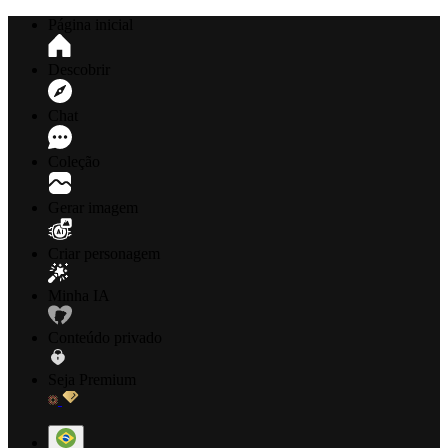
Página inicial
Descobrir
Chat
Coleção
Gerar imagem
Criar personagem
Minha IA
Conteúdo privado
Seja Premium