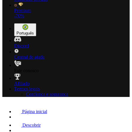
Premium
-70%
Português
Discord
Central de ajuda
Fale conosco
Afiliado
Termos legais
Confiança e segurança
Página inicial
Descobrir