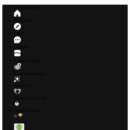
Página inicial
Descobrir
Chat
Coleção
Gerar imagem
Criar personagem
Minha IA
Conteúdo privado
Seja Premium