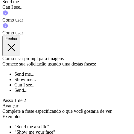
Send me...
Can I see...
Como usar
Como usar
Fechar
Como usar prompt para imagens
Comece sua solicitação usando uma destas frases:
Send me...
Show me...
Can I see...
Send...
Passo 1 de 2
Avançar
Complete a frase especificando o que você gostaria de ver.
Exemplos:
"Send me a selfie"
"Show me your face"