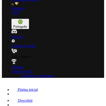
Premium
-70%
Português
Discord
Central de ajuda
Fale conosco
Afiliado
Termos legais
Confiança e segurança
Página inicial
Descobrir