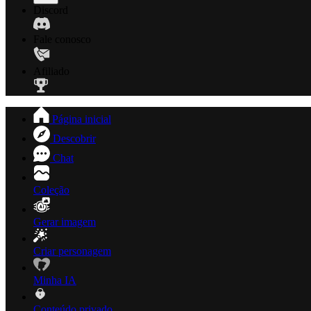
Discord
Fale conosco
Afiliado
Página inicial
Descobrir
Chat
Coleção
Gerar imagem
Criar personagem
Minha IA
Conteúdo privado