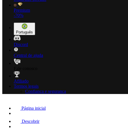
Premium
-70%
Português
Discord
Central de ajuda
Fale conosco
Afiliado
Termos legais
Confiança e segurança
Página inicial
Descobrir