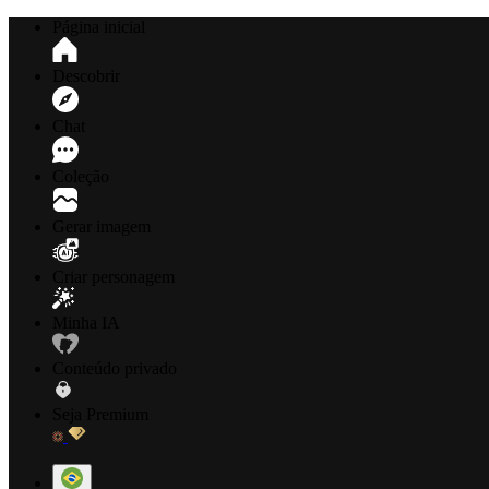
Página inicial
Descobrir
Chat
Coleção
Gerar imagem
Criar personagem
Minha IA
Conteúdo privado
Seja Premium