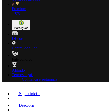
Premium
-70%
Português
Discord
Central de ajuda
Fale conosco
Afiliado
Termos legais
Confiança e segurança
Página inicial
Descobrir