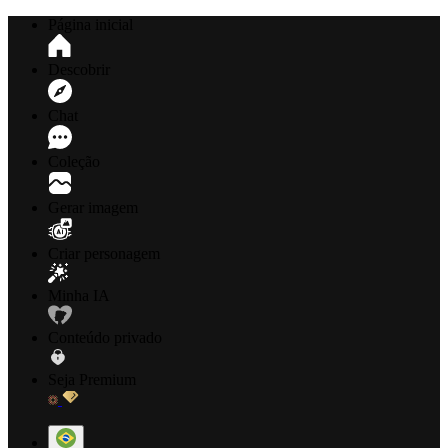
Página inicial
Descobrir
Chat
Coleção
Gerar imagem
Criar personagem
Minha IA
Conteúdo privado
Seja Premium