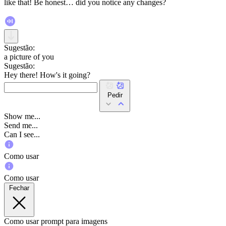
like that! Be honest… did you notice any changes?
Sugestão:
a picture of you
Sugestão:
Hey there! How's it going?
Pedir
Show me...
Send me...
Can I see...
Como usar
Como usar
Fechar
Como usar prompt para imagens