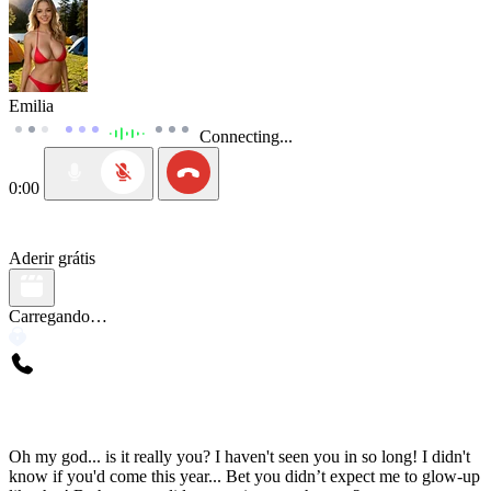
Emilia
Connecting...
0:00
Aderir grátis
Carregando…
Oh my god... is it really you? I haven't seen you in so long! I didn't
know if you'd come this year... Bet you didn’t expect me to glow-up