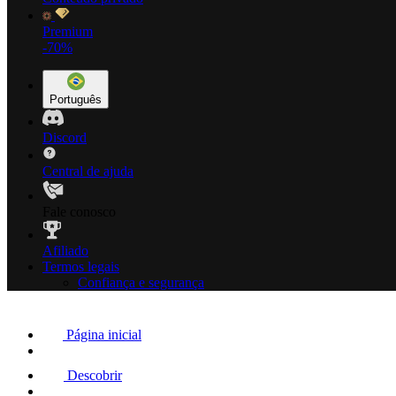
Premium
-70%
Português
Discord
Central de ajuda
Fale conosco
Afiliado
Termos legais
Confiança e segurança
Página inicial
Descobrir