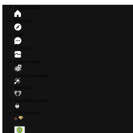
Página inicial
Descobrir
Chat
Coleção
Gerar imagem
Criar personagem
Minha IA
Conteúdo privado
Seja Premium