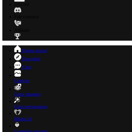
Discord
Fale conosco
Afiliado
Página inicial
Descobrir
Chat
Coleção
Gerar imagem
Criar personagem
Minha IA
Conteúdo privado