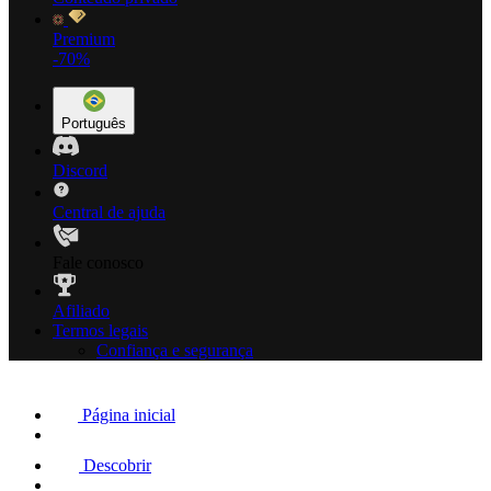
Premium
-70%
Português
Discord
Central de ajuda
Fale conosco
Afiliado
Termos legais
Confiança e segurança
Página inicial
Descobrir