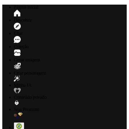
Página inicial
Descobrir
Chat
Coleção
Gerar imagem
Criar personagem
Minha IA
Conteúdo privado
Seja Premium