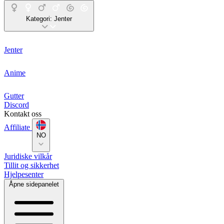
Kategori:
Jenter
Jenter
Anime
Gutter
Discord
Kontakt oss
Affiliate
NO
Juridiske vilkår
Tillit og sikkerhet
Hjelpesenter
Åpne sidepanelet