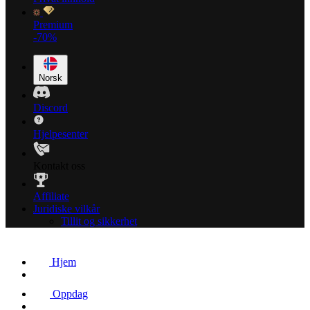
Premium
-70%
Norsk
Discord
Hjelpesenter
Kontakt oss
Affiliate
Juridiske vilkår
Tillit og sikkerhet
Hjem
Oppdag