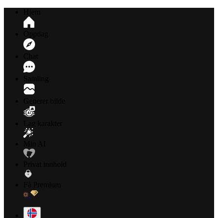
Hjem
Oppdag
Chat
Samling
Generer bilde
Lag karakter
Min AI
Privat innhold
Få Premium