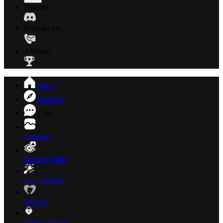
Discord
Kontakt oss
Affiliate
Hjem
Oppdag
Chat
Samling
Generer bilde
Lag karakter
Min AI
Privat innhold