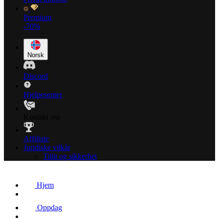
Premium
-70%
Norsk
Discord
Hjelpesenter
Kontakt oss
Affiliate
Juridiske vilkår
Tillit og sikkerhet
Hjem
Oppdag