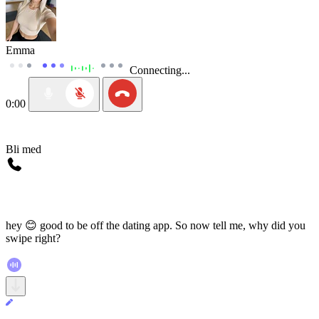
Emma
Connecting...
0:00
Bli med
hey 😊 good to be off the dating app. So now tell me, why did you
swipe right?