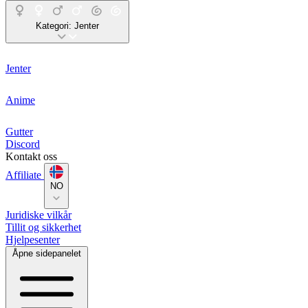
Kategori:
Jenter
Jenter
Anime
Gutter
Discord
Kontakt oss
Affiliate
NO
Juridiske vilkår
Tillit og sikkerhet
Hjelpesenter
Åpne sidepanelet