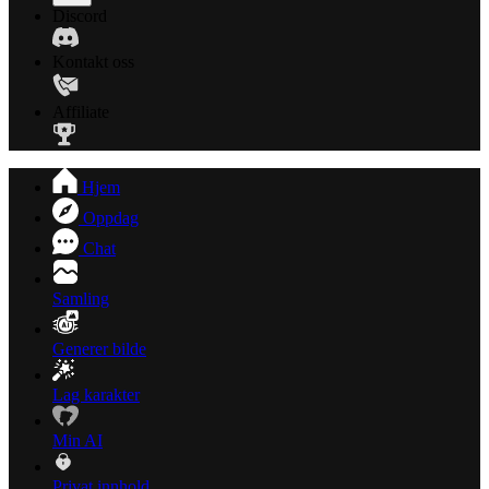
Discord
Kontakt oss
Affiliate
Hjem
Oppdag
Chat
Samling
Generer bilde
Lag karakter
Min AI
Privat innhold