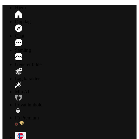
Hjem
Oppdag
Chat
Samling
Generer bilde
Lag karakter
Min AI
Privat innhold
Få Premium