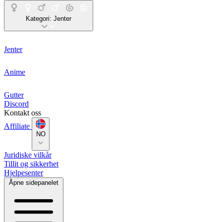
Kategori:
Jenter
Jenter
Anime
Gutter
Discord
Kontakt oss
Affiliate
NO
Juridiske vilkår
Tillit og sikkerhet
Hjelpesenter
Åpne sidepanelet