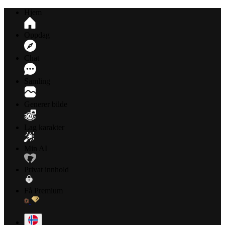
Hjem
Oppdag
Chat
Samling
Generer bilde
Lag karakter
Min AI
Privat innhold
Få Premium