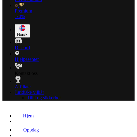
Premium
-70%
Norsk
Discord
Hjelpesenter
Kontakt oss
Affiliate
Juridiske vilkår
Tillit og sikkerhet
Hjem
Oppdag