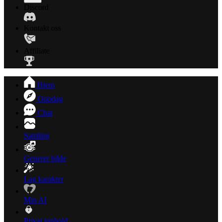
Discord
Kontakt oss
Affiliate
Hjem
Oppdag
Chat
Samling
Generer bilde
Lag karakter
Min AI
Privat innhold