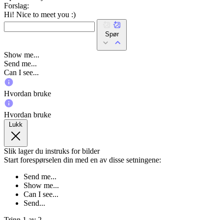
Forslag:
Hi! Nice to meet you :)
Spør
Show me...
Send me...
Can I see...
Hvordan bruke
Hvordan bruke
Lukk
Slik lager du instruks for bilder
Start forespørselen din med en av disse setningene:
Send me...
Show me...
Can I see...
Send...
Trinn 1 av 2