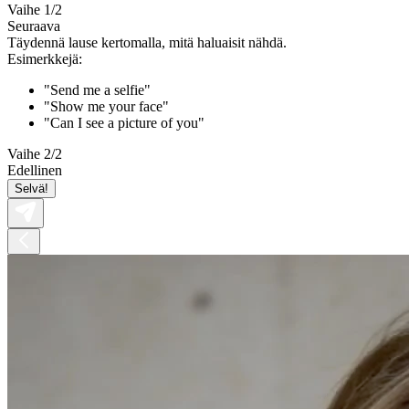
Vaihe 1/2
Seuraava
Täydennä lause kertomalla, mitä haluaisit nähdä.
Esimerkkejä:
"Send me a selfie"
"Show me your face"
"Can I see a picture of you"
Vaihe 2/2
Edellinen
Selvä!