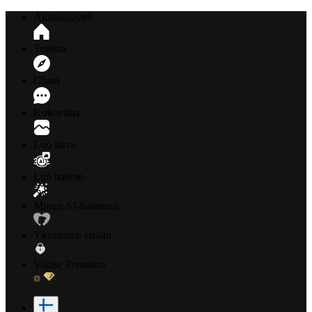
Aloitusnäyttö
Tutustu
Chatti
Kokoelma
Luo kuva
Luo hahmo
Minun AI-hahmoni
Yksityinen sisältö
Valitse Premium