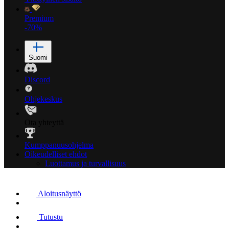
Premium
-70%
Suomi
Discord
Ohjekeskus
Ota yhteyttä
Kumppanuusohjelma
Oikeudelliset ehdot
Luottamus ja turvallisuus
Aloitusnäyttö
Tutustu