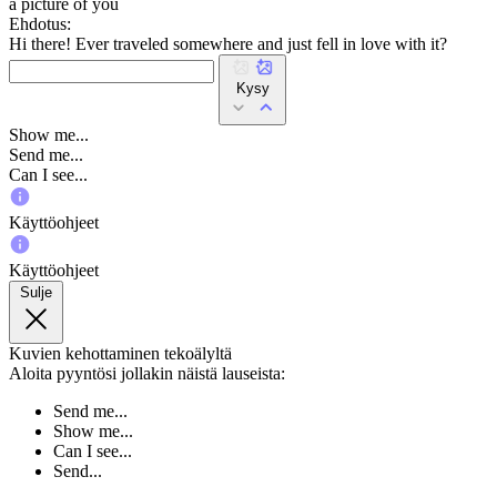
a picture of you
Ehdotus:
Hi there! Ever traveled somewhere and just fell in love with it?
Kysy
Show me...
Send me...
Can I see...
Käyttöohjeet
Käyttöohjeet
Sulje
Kuvien kehottaminen tekoälyltä
Aloita pyyntösi jollakin näistä lauseista:
Send me...
Show me...
Can I see...
Send...