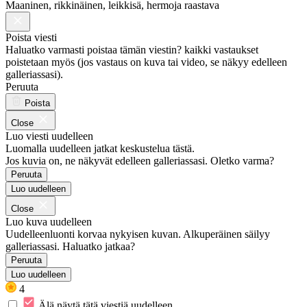
Maaninen, rikkinäinen, leikkisä, hermoja raastava
Poista viesti
Haluatko varmasti poistaa tämän viestin? kaikki vastaukset
poistetaan myös (jos vastaus on kuva tai video, se näkyy edelleen
galleriassasi).
Peruuta
Poista
Close
Luo viesti uudelleen
Luomalla uudelleen jatkat keskustelua tästä.
Jos kuvia on, ne näkyvät edelleen galleriassasi. Oletko varma?
Peruuta
Luo uudelleen
Close
Luo kuva uudelleen
Uudelleenluonti korvaa nykyisen kuvan. Alkuperäinen säilyy
galleriassasi. Haluatko jatkaa?
Peruuta
Luo uudelleen
4
Älä näytä tätä viestiä uudelleen