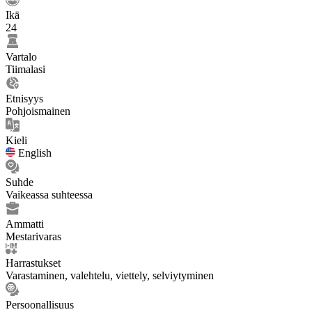
Ikä
24
Vartalo
Tiimalasi
Etnisyys
Pohjoismainen
Kieli
English
Suhde
Vaikeassa suhteessa
Ammatti
Mestarivaras
Harrastukset
Varastaminen, valehtelu, viettely, selviytyminen
Persoonallisuus