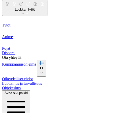
Luokka:
Tytöt
Tytöt
Anime
Pojat
Discord
Ota yhteyttä
Kumppanuusohjelma
FI
Oikeudelliset ehdot
Luottamus ja turvallisuus
Ohjekeskus
Avaa sivupalkki