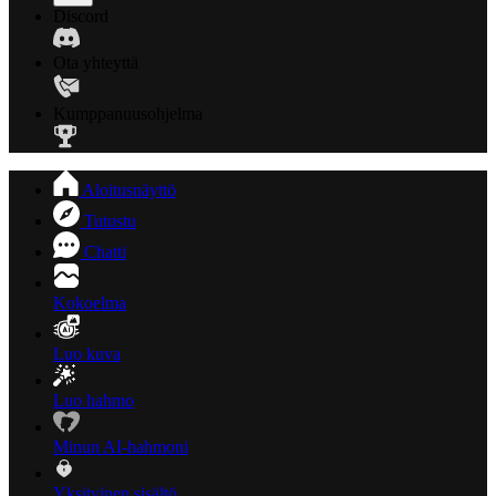
Discord
Ota yhteyttä
Kumppanuusohjelma
Aloitusnäyttö
Tutustu
Chatti
Kokoelma
Luo kuva
Luo hahmo
Minun AI-hahmoni
Yksityinen sisältö