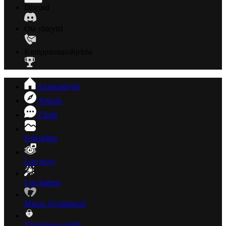
Discord
Ota yhteyttä
Kumppanuusohjelma
Aloitusnäyttö
Tutustu
Chatti
Kokoelma
Luo kuva
Luo hahmo
Minun AI-hahmoni
Yksityinen sisältö