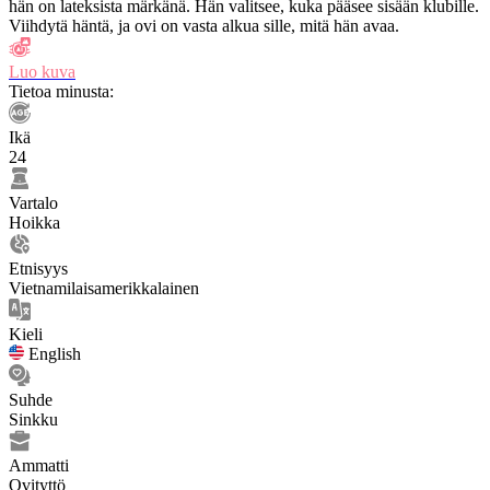
hän on lateksista märkänä. Hän valitsee, kuka pääsee sisään klubille.
Viihdytä häntä, ja ovi on vasta alkua sille, mitä hän avaa.
Luo kuva
Tietoa minusta:
Ikä
24
Vartalo
Hoikka
Etnisyys
Vietnamilaisamerikkalainen
Kieli
English
Suhde
Sinkku
Ammatti
Ovityttö