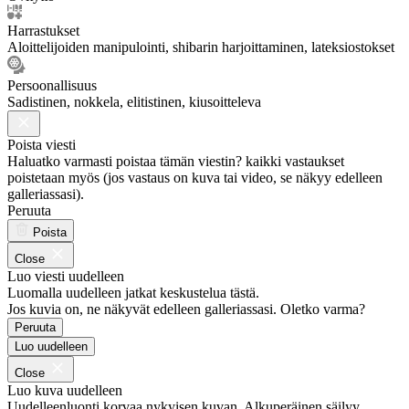
Harrastukset
Aloittelijoiden manipulointi, shibarin harjoittaminen, lateksiostokset
Persoonallisuus
Sadistinen, nokkela, elitistinen, kiusoitteleva
Poista viesti
Haluatko varmasti poistaa tämän viestin? kaikki vastaukset
poistetaan myös (jos vastaus on kuva tai video, se näkyy edelleen
galleriassasi).
Peruuta
Poista
Close
Luo viesti uudelleen
Luomalla uudelleen jatkat keskustelua tästä.
Jos kuvia on, ne näkyvät edelleen galleriassasi. Oletko varma?
Peruuta
Luo uudelleen
Close
Luo kuva uudelleen
Uudelleenluonti korvaa nykyisen kuvan. Alkuperäinen säilyy