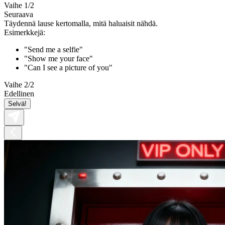
Vaihe 1/2
Seuraava
Täydennä lause kertomalla, mitä haluaisit nähdä.
Esimerkkejä:
"Send me a selfie"
"Show me your face"
"Can I see a picture of you"
Vaihe 2/2
Edellinen
Selvä!