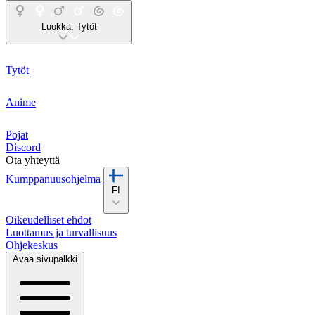
Luokka:
Tytöt
Tytöt
Anime
Pojat
Discord
Ota yhteyttä
Kumppanuusohjelma
FI
Oikeudelliset ehdot
Luottamus ja turvallisuus
Ohjekeskus
Avaa sivupalkki