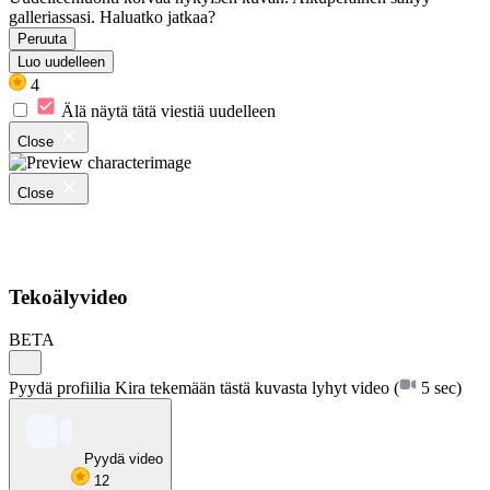
galleriassasi. Haluatko jatkaa?
Peruuta
Luo uudelleen
4
Älä näytä tätä viestiä uudelleen
Close
Close
Tekoälyvideo
BETA
Pyydä profiilia Kira tekemään tästä kuvasta lyhyt video
(
5 sec)
Pyydä video
12