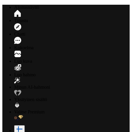
Aloitusnäyttö
Tutustu
Chatti
Kokoelma
Luo kuva
Luo hahmo
Minun AI-hahmoni
Yksityinen sisältö
Valitse Premium