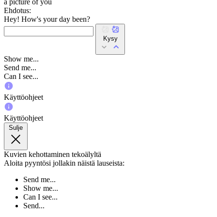
a picture of you
Ehdotus:
Hey! How's your day been?
Kysy
Show me...
Send me...
Can I see...
Käyttöohjeet
Käyttöohjeet
Sulje
Kuvien kehottaminen tekoälyltä
Aloita pyyntösi jollakin näistä lauseista:
Send me...
Show me...
Can I see...
Send...