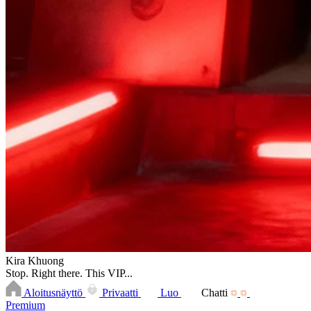
Kira Khuong
Stop. Right there. This VIP...
Aloitusnäyttö
Privaatti
Luo
Chatti
Premium