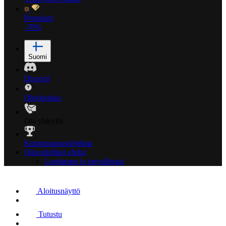
Premium
-70%
Suomi
Discord
Ohjekeskus
Ota yhteyttä
Kumppanuusohjelma
Oikeudelliset ehdot
Luottamus ja turvallisuus
Aloitusnäyttö
Tutustu