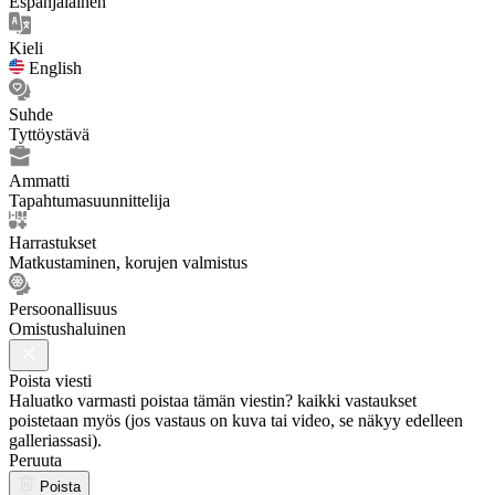
Espanjalainen
Kieli
English
Suhde
Tyttöystävä
Ammatti
Tapahtumasuunnittelija
Harrastukset
Matkustaminen, korujen valmistus
Persoonallisuus
Omistushaluinen
Poista viesti
Haluatko varmasti poistaa tämän viestin? kaikki vastaukset
poistetaan myös (jos vastaus on kuva tai video, se näkyy edelleen
galleriassasi).
Peruuta
Poista