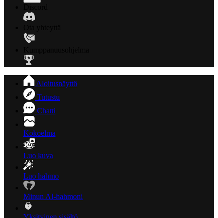
Discord
Ota yhteyttä
Kumppanuusohjelma
Aloitusnäyttö
Tutustu
Chatti
Kokoelma
Luo kuva
Luo hahmo
Minun AI-hahmoni
Yksityinen sisältö