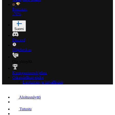
Premium
-70%
Suomi
Discord
Ohjekeskus
Ota yhteyttä
Kumppanuusohjelma
Oikeudelliset ehdot
Luottamus ja turvallisuus
Aloitusnäyttö
Tutustu