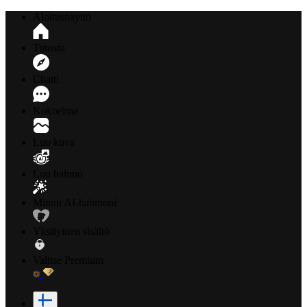
Aloitusnäyttö
Tutustu
Chatti
Kokoelma
Luo kuva
Luo hahmo
Minun AI-hahmoni
Yksityinen sisältö
Valitse Premium