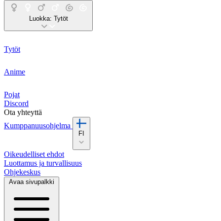
Luokka:
Tytöt
Tytöt
Anime
Pojat
Discord
Ota yhteyttä
Kumppanuusohjelma
FI
Oikeudelliset ehdot
Luottamus ja turvallisuus
Ohjekeskus
Avaa sivupalkki