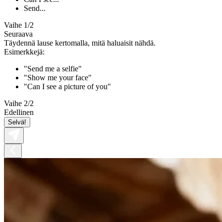
Send...
Vaihe 1/2
Seuraava
Täydennä lause kertomalla, mitä haluaisit nähdä.
Esimerkkejä:
"Send me a selfie"
"Show me your face"
"Can I see a picture of you"
Vaihe 2/2
Edellinen
Selvä!