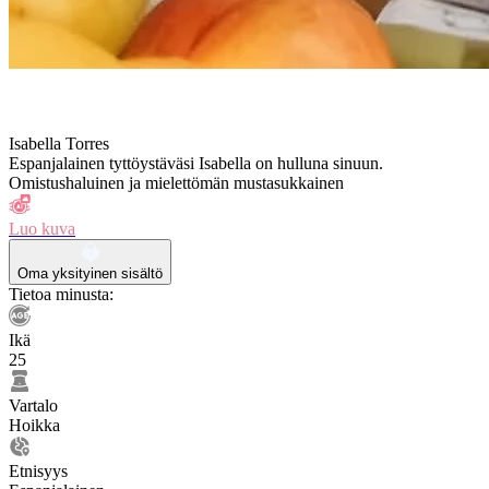
Isabella Torres
Espanjalainen tyttöystäväsi Isabella on hulluna sinuun.
Omistushaluinen ja mielettömän mustasukkainen
Luo kuva
Oma yksityinen sisältö
Tietoa minusta:
Ikä
25
Vartalo
Hoikka
Etnisyys