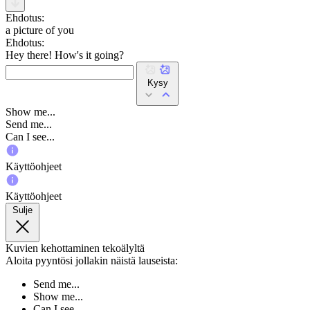
Ehdotus:
a picture of you
Ehdotus:
Hey there! How's it going?
Kysy
Show me...
Send me...
Can I see...
Käyttöohjeet
Käyttöohjeet
Sulje
Kuvien kehottaminen tekoälyltä
Aloita pyyntösi jollakin näistä lauseista:
Send me...
Show me...
Can I see...