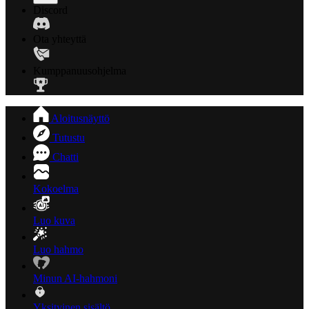
Discord
Ota yhteyttä
Kumppanuusohjelma
Aloitusnäyttö
Tutustu
Chatti
Kokoelma
Luo kuva
Luo hahmo
Minun AI-hahmoni
Yksityinen sisältö