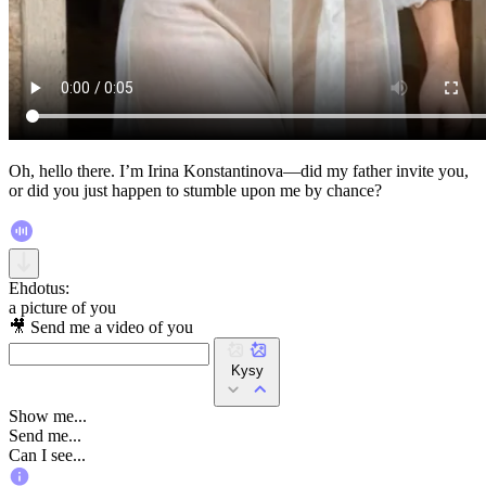
Oh, hello there. I’m Irina Konstantinova—did my father invite you,
or did you just happen to stumble upon me by chance?
Ehdotus:
a picture of you
🎥 Send me a video of you
Kysy
Show me...
Send me...
Can I see...