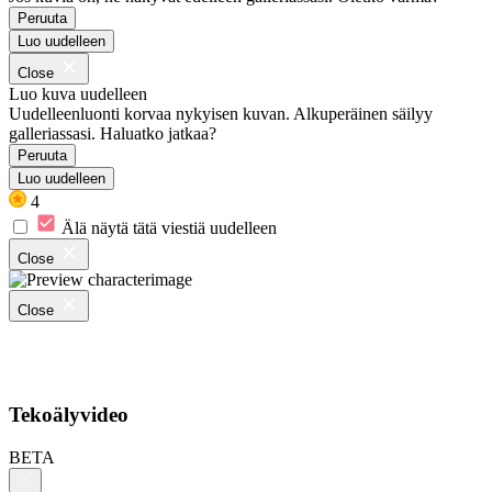
Peruuta
Luo uudelleen
Close
Luo kuva uudelleen
Uudelleenluonti korvaa nykyisen kuvan. Alkuperäinen säilyy
galleriassasi. Haluatko jatkaa?
Peruuta
Luo uudelleen
4
Älä näytä tätä viestiä uudelleen
Close
Close
Tekoälyvideo
BETA