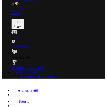
Premium
-70%
Suomi
Discord
Ohjekeskus
Ota yhteyttä
Kumppanuusohjelma
Oikeudelliset ehdot
Luottamus ja turvallisuus
Aloitusnäyttö
Tutustu