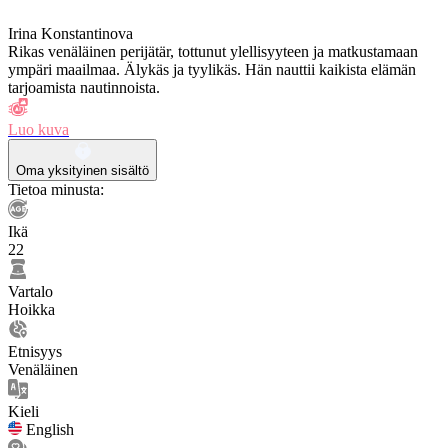
Irina Konstantinova
Rikas venäläinen perijätär, tottunut ylellisyyteen ja matkustamaan
ympäri maailmaa. Älykäs ja tyylikäs. Hän nauttii kaikista elämän
tarjoamista nautinnoista.
Luo kuva
Oma yksityinen sisältö
Tietoa minusta:
Ikä
22
Vartalo
Hoikka
Etnisyys
Venäläinen
Kieli
English