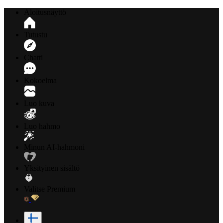
Aloitusnäyttö
Tutustu
Chatti
Kokoelma
Luo kuva
Luo hahmo
Minun AI-hahmoni
Yksityinen sisältö
Valitse Premium