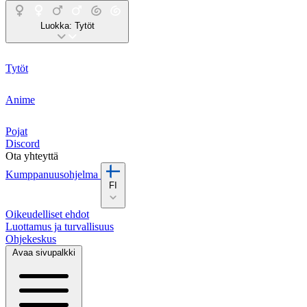
Luokka:
Tytöt
Tytöt
Anime
Pojat
Discord
Ota yhteyttä
Kumppanuusohjelma
FI
Oikeudelliset ehdot
Luottamus ja turvallisuus
Ohjekeskus
Avaa sivupalkki