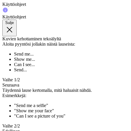
Käyttöohjeet
Käyttöohjeet
Sulje
Kuvien kehottaminen tekoälyltä
Aloita pyyntösi jollakin näistä lauseista:
Send me...
Show me...
Can I see...
Send...
Vaihe 1/2
Seuraava
Täydennä lause kertomalla, mitä haluaisit nähdä.
Esimerkkejä:
"Send me a selfie"
"Show me your face"
"Can I see a picture of you"
Vaihe 2/2