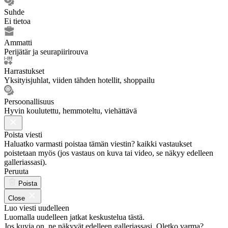
Suhde
Ei tietoa
Ammatti
Perijätär ja seurapiirirouva
Harrastukset
Yksityisjuhlat, viiden tähden hotellit, shoppailu
Persoonallisuus
Hyvin koulutettu, hemmoteltu, viehättävä
Poista viesti
Haluatko varmasti poistaa tämän viestin? kaikki vastaukset
poistetaan myös (jos vastaus on kuva tai video, se näkyy edelleen
galleriassasi).
Peruuta
Poista
Close
Luo viesti uudelleen
Luomalla uudelleen jatkat keskustelua tästä.
Jos kuvia on, ne näkyvät edelleen galleriassasi. Oletko varma?