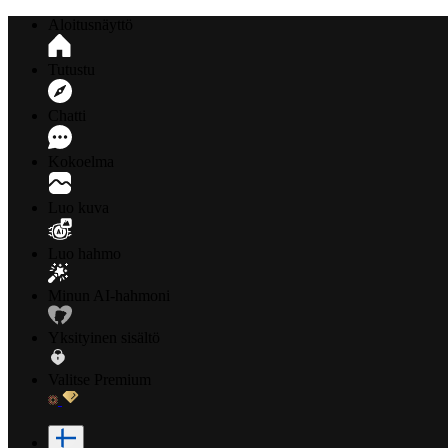
Aloitusnäyttö
Tutustu
Chatti
Kokoelma
Luo kuva
Luo hahmo
Minun AI-hahmoni
Yksityinen sisältö
Valitse Premium