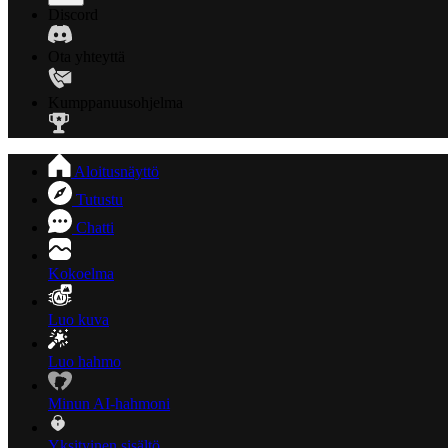
Discord
Ota yhteyttä
Kumppanuusohjelma
Aloitusnäyttö
Tutustu
Chatti
Kokoelma
Luo kuva
Luo hahmo
Minun AI-hahmoni
Yksityinen sisältö