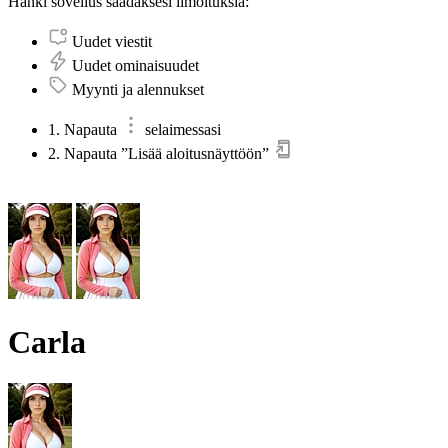
Hanki sovellus saadaksesi ilmoituksia:
Uudet viestit
Uudet ominaisuudet
Myynti ja alennukset
1. Napauta
selaimessasi
2. Napauta ”Lisää aloitusnäyttöön”
Carla