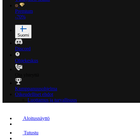
Premium
-70%
Suomi
Discord
Ohjekeskus
Ota yhteyttä
Kumppanuusohjelma
Oikeudelliset ehdot
Luottamus ja turvallisuus
Aloitusnäyttö
Tutustu