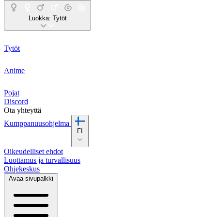
Luokka:
Tytöt
Tytöt
Anime
Pojat
Discord
Ota yhteyttä
Kumppanuusohjelma
FI
Oikeudelliset ehdot
Luottamus ja turvallisuus
Ohjekeskus
Avaa sivupalkki