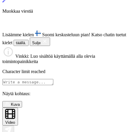
Muokkaa viestiä
Lisäämme kielen
Suomi keskusteluun pian!
Katso chatin tuetut
kielet
täällä.
Sulje
Vinkki
: Luo sisältöä käyttämällä alla olevia
toimintopainikkeita
Character limit reached
Näytä kohtaus:
Kuva
Video