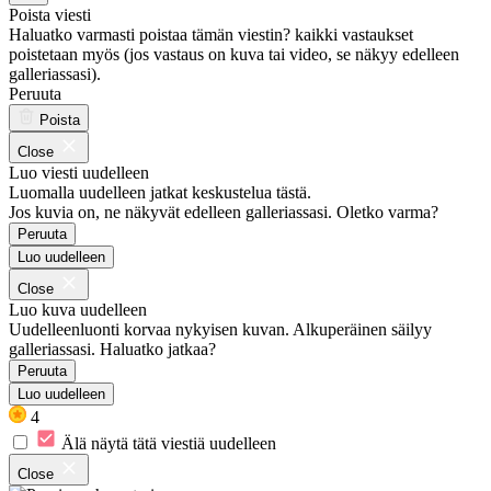
Poista viesti
Haluatko varmasti poistaa tämän viestin? kaikki vastaukset
poistetaan myös (jos vastaus on kuva tai video, se näkyy edelleen
galleriassasi).
Peruuta
Poista
Close
Luo viesti uudelleen
Luomalla uudelleen jatkat keskustelua tästä.
Jos kuvia on, ne näkyvät edelleen galleriassasi. Oletko varma?
Peruuta
Luo uudelleen
Close
Luo kuva uudelleen
Uudelleenluonti korvaa nykyisen kuvan. Alkuperäinen säilyy
galleriassasi. Haluatko jatkaa?
Peruuta
Luo uudelleen
4
Älä näytä tätä viestiä uudelleen
Close