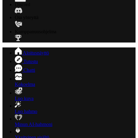
Discord
Ota yhteyttä
Kumppanuusohjelma
Aloitusnäyttö
Tutustu
Chatti
Kokoelma
Luo kuva
Luo hahmo
Minun AI-hahmoni
Yksityinen sisältö