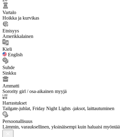
Vartalo
Hoikka ja kurvikas
Etnisyys
Amerikkalainen
Kieli
English
Suhde
Sinkku
Ammatti
Sorority girl / osa-aikainen myyjä
Harrastukset
Tailgate-juhlat, Friday Night Lights -jaksot, laittautuminen
Persoonallisuus
Lämmin, varauksellinen, yksinäisempi kuin haluaisi myöntää