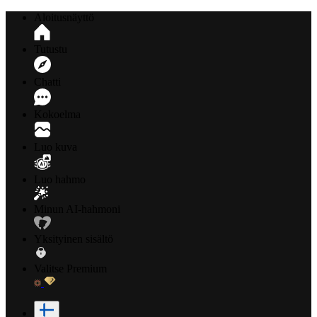
Aloitusnäyttö
Tutustu
Chatti
Kokoelma
Luo kuva
Luo hahmo
Minun AI-hahmoni
Yksityinen sisältö
Valitse Premium