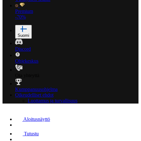
Premium
-70%
Suomi
Discord
Ohjekeskus
Ota yhteyttä
Kumppanuusohjelma
Oikeudelliset ehdot
Luottamus ja turvallisuus
Aloitusnäyttö
Tutustu