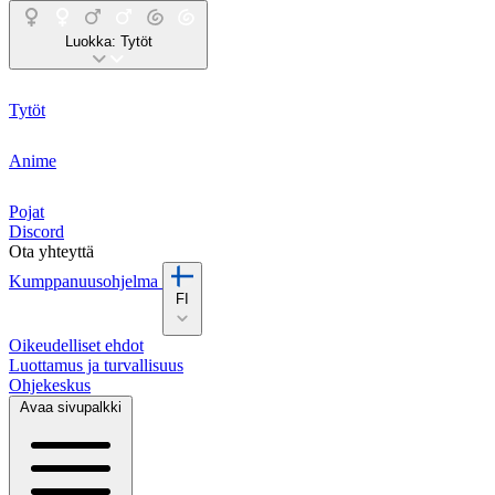
Luokka:
Tytöt
Tytöt
Anime
Pojat
Discord
Ota yhteyttä
Kumppanuusohjelma
FI
Oikeudelliset ehdot
Luottamus ja turvallisuus
Ohjekeskus
Avaa sivupalkki