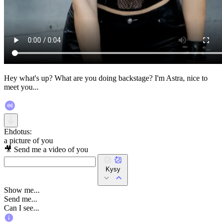
Hey what's up? What are you doing backstage? I'm Astra, nice to
meet you...
Ehdotus:
a picture of you
🎥 Send me a video of you
Kysy
Show me...
Send me...
Can I see...