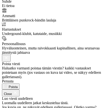
Suhde
Ei tietoa
Ammatti
Brittiläisen punkrock-bändin laulaja
Harrastukset
Undergound-klubit, katutaide, musiikki
Persoonallisuus
Hyväluonteinen, mutta raivokkaasti kapinallinen, aina seuraavaa
jännitystä jahtaava
Poista viesti
Haluatko varmasti poistaa tämän viestin? kaikki vastaukset
poistetaan myös (jos vastaus on kuva tai video, se näkyy edelleen
galleriassasi).
Peruuta
Poista
Close
Luo viesti uudelleen
Luomalla uudelleen jatkat keskustelua tästä.
Jos kuvia on, ne näkyvät edelleen galleriassasi. Oletko varma?