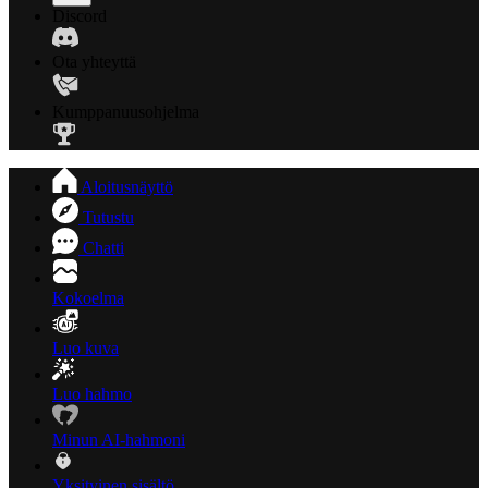
Discord
Ota yhteyttä
Kumppanuusohjelma
Aloitusnäyttö
Tutustu
Chatti
Kokoelma
Luo kuva
Luo hahmo
Minun AI-hahmoni
Yksityinen sisältö