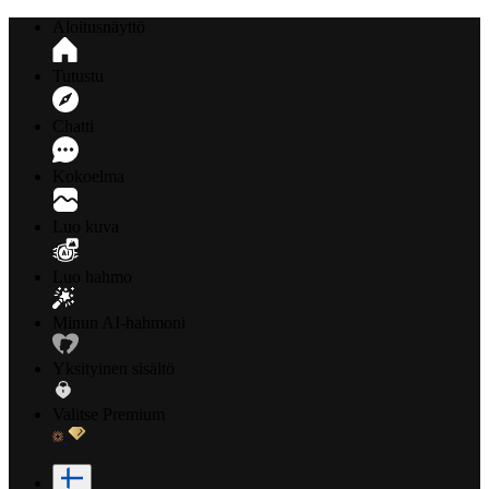
Aloitusnäyttö
Tutustu
Chatti
Kokoelma
Luo kuva
Luo hahmo
Minun AI-hahmoni
Yksityinen sisältö
Valitse Premium