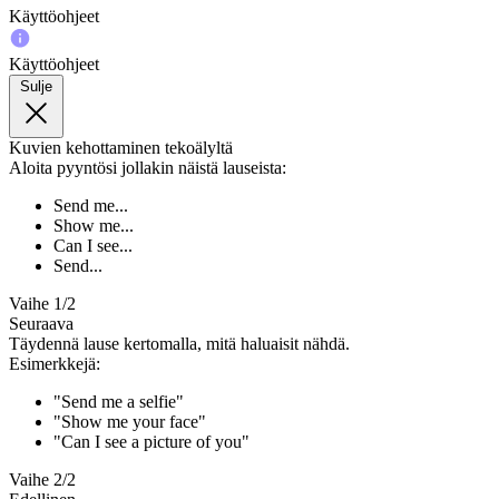
Käyttöohjeet
Käyttöohjeet
Sulje
Kuvien kehottaminen tekoälyltä
Aloita pyyntösi jollakin näistä lauseista:
Send me...
Show me...
Can I see...
Send...
Vaihe 1/2
Seuraava
Täydennä lause kertomalla, mitä haluaisit nähdä.
Esimerkkejä:
"Send me a selfie"
"Show me your face"
"Can I see a picture of you"
Vaihe 2/2