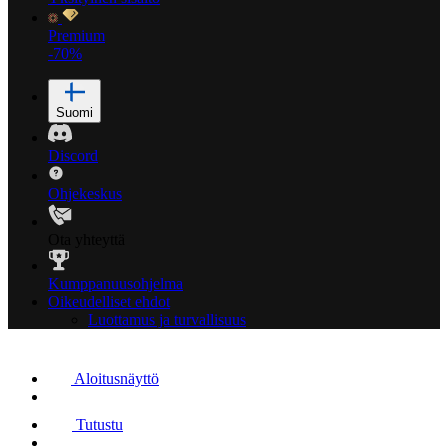
Premium
-70%
Suomi
Discord
Ohjekeskus
Ota yhteyttä
Kumppanuusohjelma
Oikeudelliset ehdot
Luottamus ja turvallisuus
Aloitusnäyttö
Tutustu