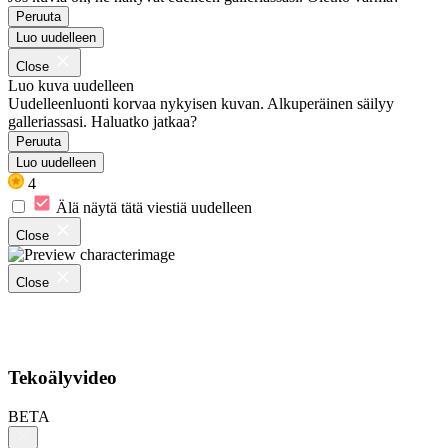
Peruuta
Luo uudelleen
Close
Luo kuva uudelleen
Uudelleenluonti korvaa nykyisen kuvan. Alkuperäinen säilyy
galleriassasi. Haluatko jatkaa?
Peruuta
Luo uudelleen
4
Älä näytä tätä viestiä uudelleen
Close
Close
Tekoälyvideo
BETA