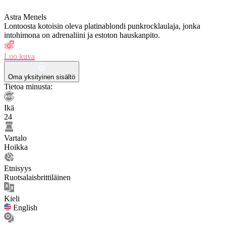
Astra Menels
Lontoosta kotoisin oleva platinablondi punkrocklaulaja, jonka
intohimona on adrenaliini ja estoton hauskanpito.
Luo kuva
Oma yksityinen sisältö
Tietoa minusta:
Ikä
24
Vartalo
Hoikka
Etnisyys
Ruotsalaisbrittiläinen
Kieli
English