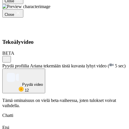
Close
Close
Tekoälyvideo
BETA
Pyydä profiilia Ariana tekemään tästä kuvasta lyhyt video
(
5 sec)
Pyydä video
12
Tämä ominaisuus on vielä beta-vaiheessa, joten tulokset voivat
vaihdella.
Chatti
Etsi