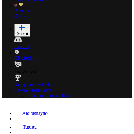
Premium
-70%
Suomi
Discord
Ohjekeskus
Ota yhteyttä
Kumppanuusohjelma
Oikeudelliset ehdot
Luottamus ja turvallisuus
Aloitusnäyttö
Tutustu