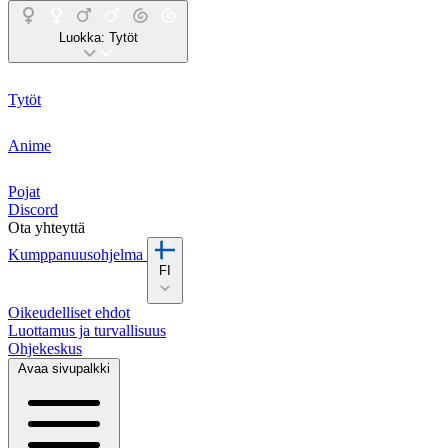
Luokka:
Tytöt
Tytöt
Anime
Pojat
Discord
Ota yhteyttä
Kumppanuusohjelma
FI
Oikeudelliset ehdot
Luottamus ja turvallisuus
Ohjekeskus
Avaa sivupalkki