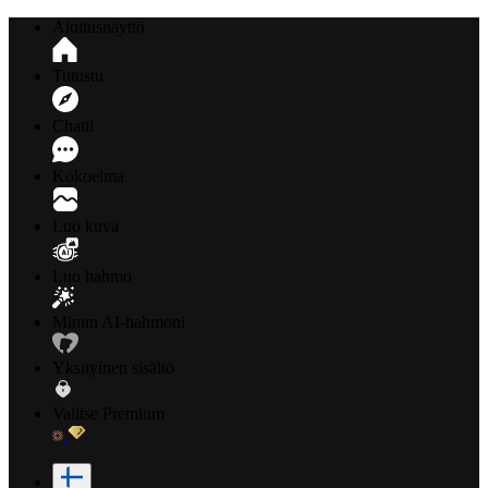
Aloitusnäyttö
Tutustu
Chatti
Kokoelma
Luo kuva
Luo hahmo
Minun AI-hahmoni
Yksityinen sisältö
Valitse Premium