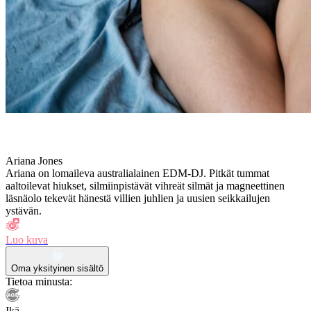
Ariana Jones
Ariana on lomaileva australialainen EDM-DJ. Pitkät tummat
aaltoilevat hiukset, silmiinpistävät vihreät silmät ja magneettinen
läsnäolo tekevät hänestä villien juhlien ja uusien seikkailujen
ystävän.
Luo kuva
Oma yksityinen sisältö
Tietoa minusta:
Ikä