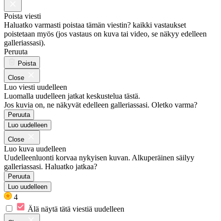
Poista viesti
Haluatko varmasti poistaa tämän viestin? kaikki vastaukset
poistetaan myös (jos vastaus on kuva tai video, se näkyy edelleen
galleriassasi).
Peruuta
Poista
Close
Luo viesti uudelleen
Luomalla uudelleen jatkat keskustelua tästä.
Jos kuvia on, ne näkyvät edelleen galleriassasi. Oletko varma?
Peruuta
Luo uudelleen
Close
Luo kuva uudelleen
Uudelleenluonti korvaa nykyisen kuvan. Alkuperäinen säilyy
galleriassasi. Haluatko jatkaa?
Peruuta
Luo uudelleen
4
Älä näytä tätä viestiä uudelleen