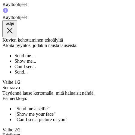
Käyttöohjeet
Käyttöohjeet
Sulje
Kuvien kehottaminen tekoälyltä
Aloita pyyntösi jollakin näistä lauseista:
Send me...
Show me...
Can I see...
Send...
Vaihe 1/2
Seuraava
Täydennä lause kertomalla, mitä haluaisit nähdä.
Esimerkkejä:
"Send me a selfie"
"Show me your face"
"Can I see a picture of you"
Vaihe 2/2