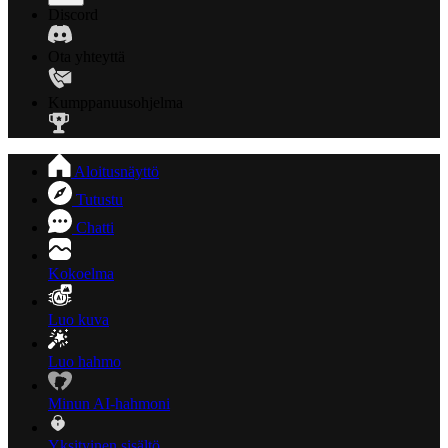
Discord
Ota yhteyttä
Kumppanuusohjelma
Aloitusnäyttö
Tutustu
Chatti
Kokoelma
Luo kuva
Luo hahmo
Minun AI-hahmoni
Yksityinen sisältö