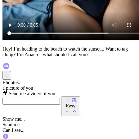
Hey! I’m heading to the beach to watch the sunset... Want to tag
along? I’m Ariana—what should I call you?
Ehdotus:
a picture of you
🎥 Send me a video of you
Kysy
Show me...
Send me...
Can I see...