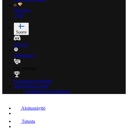
Premium
-70%
Suomi
Discord
Ohjekeskus
Ota yhteyttä
Kumppanuusohjelma
Oikeudelliset ehdot
Luottamus ja turvallisuus
Aloitusnäyttö
Tutustu