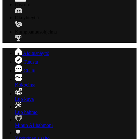
Discord
Ota yhteyttä
Kumppanuusohjelma
Aloitusnäyttö
Tutustu
Chatti
Kokoelma
Luo kuva
Luo hahmo
Minun AI-hahmoni
Yksityinen sisältö