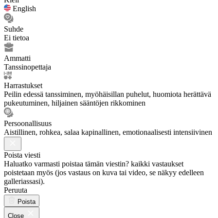
English
Suhde
Ei tietoa
Ammatti
Tanssinopettaja
Harrastukset
Peilin edessä tanssiminen, myöhäisillan puhelut, huomiota herättävä
pukeutuminen, hiljainen sääntöjen rikkominen
Persoonallisuus
Aistillinen, rohkea, salaa kapinallinen, emotionaalisesti intensiivinen
Poista viesti
Haluatko varmasti poistaa tämän viestin? kaikki vastaukset
poistetaan myös (jos vastaus on kuva tai video, se näkyy edelleen
galleriassasi).
Peruuta
Poista
Close