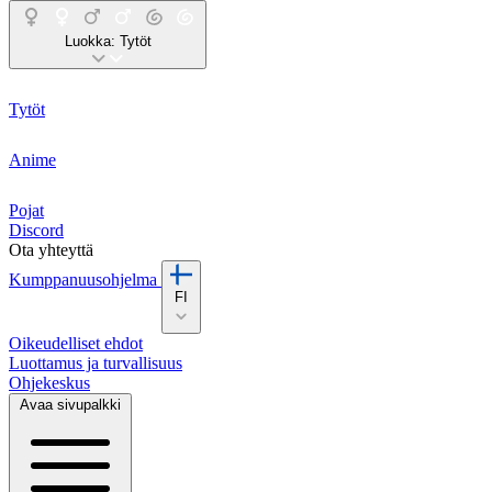
Luokka:
Tytöt
Tytöt
Anime
Pojat
Discord
Ota yhteyttä
Kumppanuusohjelma
FI
Oikeudelliset ehdot
Luottamus ja turvallisuus
Ohjekeskus
Avaa sivupalkki