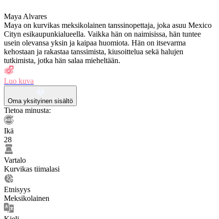
Maya Alvares
Maya on kurvikas meksikolainen tanssinopettaja, joka asuu Mexico
Cityn esikaupunkialueella. Vaikka hän on naimisissa, hän tuntee
usein olevansa yksin ja kaipaa huomiota. Hän on itsevarma
kehostaan ​​ja rakastaa tanssimista, kiusoittelua sekä halujen
tutkimista, jotka hän salaa mieheltään.
Luo kuva
Oma yksityinen sisältö
Tietoa minusta:
Ikä
28
Vartalo
Kurvikas tiimalasi
Etnisyys
Meksikolainen
Kieli