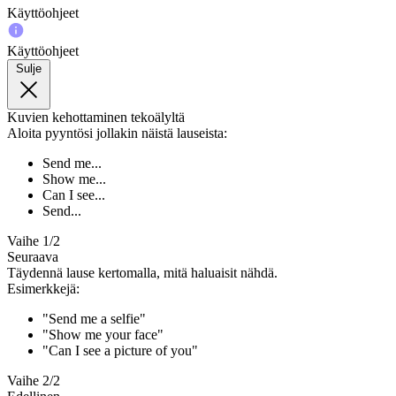
Käyttöohjeet
Käyttöohjeet
Sulje
Kuvien kehottaminen tekoälyltä
Aloita pyyntösi jollakin näistä lauseista:
Send me...
Show me...
Can I see...
Send...
Vaihe 1/2
Seuraava
Täydennä lause kertomalla, mitä haluaisit nähdä.
Esimerkkejä:
"Send me a selfie"
"Show me your face"
"Can I see a picture of you"
Vaihe 2/2