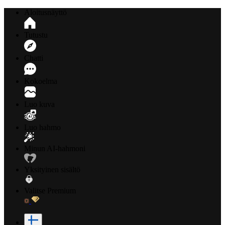
Aloitusnäyttö
Tutustu
Chatti
Kokoelma
Luo kuva
Luo hahmo
Minun AI-hahmoni
Yksityinen sisältö
Valitse Premium