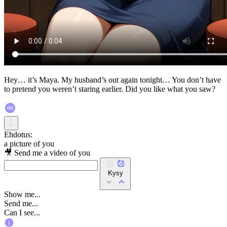
Hey… it’s Maya. My husband’s out again tonight… You don’t have
to pretend you weren’t staring earlier. Did you like what you saw?
Ehdotus:
a picture of you
🎥 Send me a video of you
Kysy
Show me...
Send me...
Can I see...