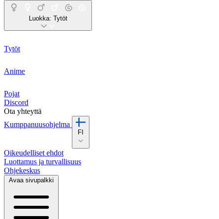
Luokka:
Tytöt
Tytöt
Anime
Pojat
Discord
Ota yhteyttä
Kumppanuusohjelma
FI
Oikeudelliset ehdot
Luottamus ja turvallisuus
Ohjekeskus
Avaa sivupalkki