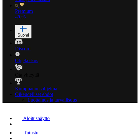
Premium
-70%
Suomi
Discord
Ohjekeskus
Ota yhteyttä
Kumppanuusohjelma
Oikeudelliset ehdot
Luottamus ja turvallisuus
Aloitusnäyttö
Tutustu