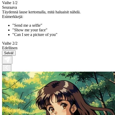
Vaihe 1/2
Seuraava
Täydennä lause kertomalla, mitä haluaisit nähdä.
Esimerkkejä:
"Send me a selfie"
"Show me your face"
"Can I see a picture of you"
Vaihe 2/2
Edellinen
Selvä!