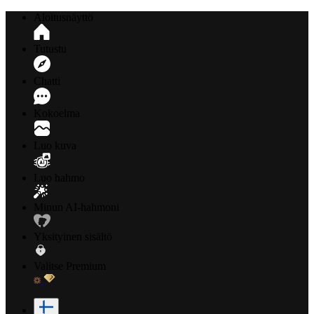
Aloitusnäyttö
Tutustu
Chatti
Kokoelma
Luo kuva
Luo hahmo
Minun AI-hahmoni
Yksityinen sisältö
Valitse Premium