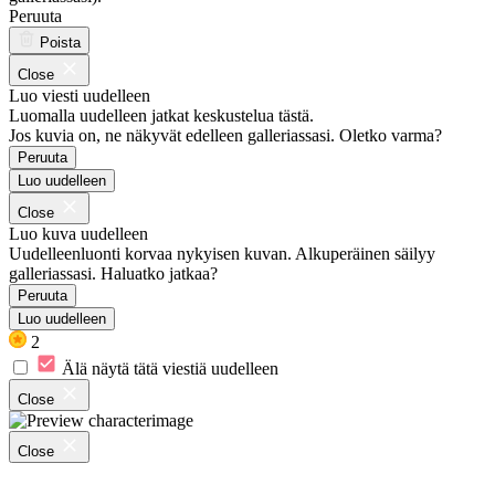
Peruuta
Poista
Close
Luo viesti uudelleen
Luomalla uudelleen jatkat keskustelua tästä.
Jos kuvia on, ne näkyvät edelleen galleriassasi. Oletko varma?
Peruuta
Luo uudelleen
Close
Luo kuva uudelleen
Uudelleenluonti korvaa nykyisen kuvan. Alkuperäinen säilyy
galleriassasi. Haluatko jatkaa?
Peruuta
Luo uudelleen
2
Älä näytä tätä viestiä uudelleen
Close
Close