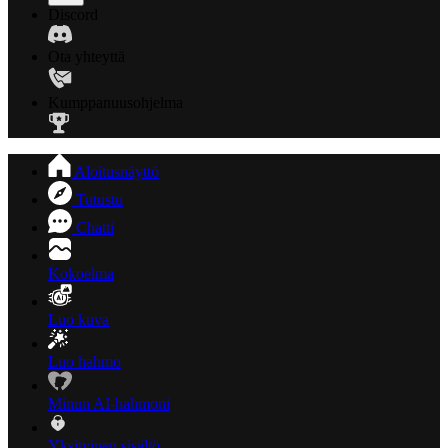
Discord
Ota yhteyttä
Kumppanuusohjelma
Aloitusnäyttö
Tutustu
Chatti
Kokoelma
Luo kuva
Luo hahmo
Minun AI-hahmoni
Yksityinen sisältö