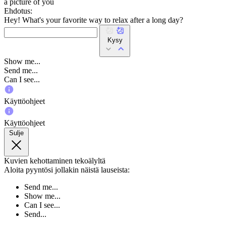
a picture of you
Ehdotus:
Hey! What's your favorite way to relax after a long day?
Kysy
Show me...
Send me...
Can I see...
Käyttöohjeet
Käyttöohjeet
Sulje
Kuvien kehottaminen tekoälyltä
Aloita pyyntösi jollakin näistä lauseista:
Send me...
Show me...
Can I see...
Send...