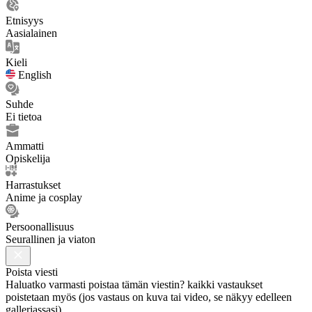
Etnisyys
Aasialainen
Kieli
English
Suhde
Ei tietoa
Ammatti
Opiskelija
Harrastukset
Anime ja cosplay
Persoonallisuus
Seurallinen ja viaton
Poista viesti
Haluatko varmasti poistaa tämän viestin? kaikki vastaukset
poistetaan myös (jos vastaus on kuva tai video, se näkyy edelleen
galleriassasi).