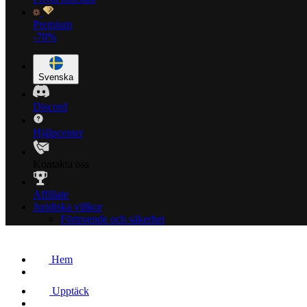
Premium
-70%
Svenska
Discord
Hjälpcenter
Kontakta oss
Affiliate
Juridiska villkor
Förtroende och säkerhet
Hem
Upptäck