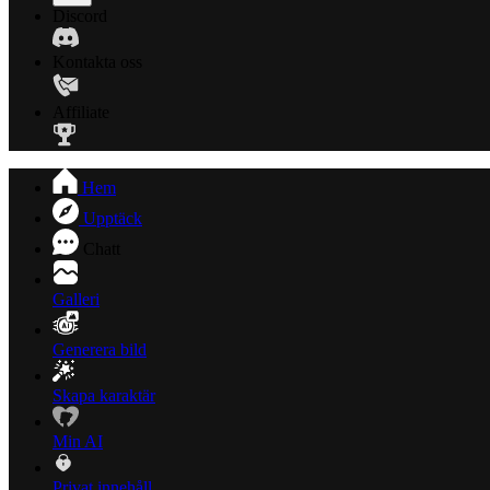
Discord
Kontakta oss
Affiliate
Hem
Upptäck
Chatt
Galleri
Generera bild
Skapa karaktär
Min AI
Privat innehåll