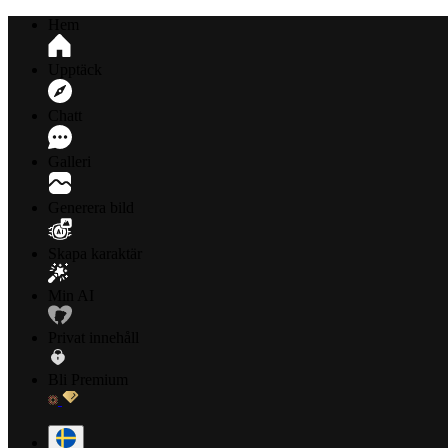
Hem
Upptäck
Chatt
Galleri
Generera bild
Skapa karaktär
Min AI
Privat innehåll
Bli Premium