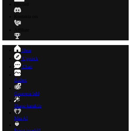
Discord
Kontakta oss
Affiliate
Hem
Upptäck
Chatt
Galleri
Generera bild
Skapa karaktär
Min AI
Privat innehåll