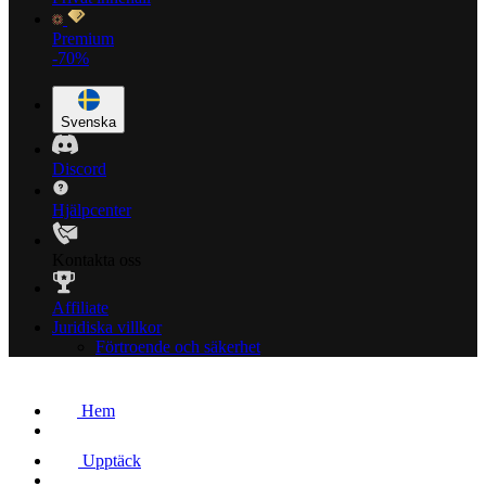
Premium
-70%
Svenska
Discord
Hjälpcenter
Kontakta oss
Affiliate
Juridiska villkor
Förtroende och säkerhet
Hem
Upptäck