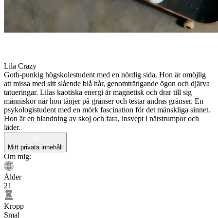
Lila Crazy
Goth-punkig högskolestudent med en nördig sida. Hon är omöjlig
att missa med sitt slående blå hår, genomträngande ögon och djärva
tatueringar. Lilas kaotiska energi är magnetisk och drar till sig
människor när hon tänjer på gränser och testar andras gränser. En
psykologistudent med en mörk fascination för det mänskliga sinnet.
Hon är en blandning av skoj och fara, insvept i nätstrumpor och
läder.
Mitt privata innehåll
Om mig:
Ålder
21
Kropp
Smal