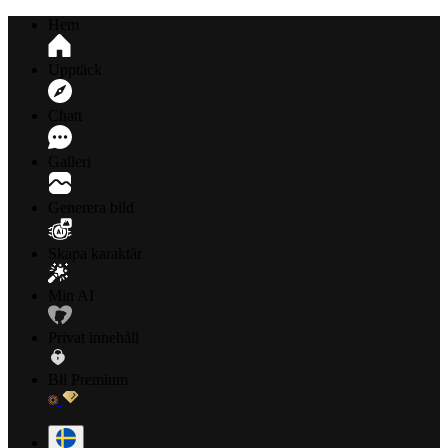
Hem
Upptäck
Chatt
Galleri
Generera bild
Skapa karaktär
Min AI
Privat innehåll
Bli Premium