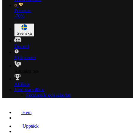
Premium
-70%
Svenska
Discord
Hjälpcenter
Kontakta oss
Affiliate
Juridiska villkor
Förtroende och säkerhet
Hem
Upptäck