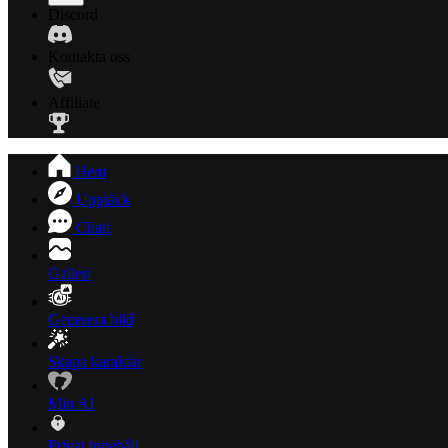
Discord
Kontakta oss
Affiliate
Hem
Upptäck
Chatt
Galleri
Generera bild
Skapa karaktär
Min AI
Privat innehåll