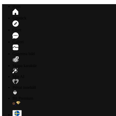
Hem
Upptäck
Chatt
Galleri
Generera bild
Skapa karaktär
Min AI
Privat innehåll
Bli Premium