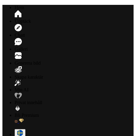
Hem
Upptäck
Chatt
Galleri
Generera bild
Skapa karaktär
Min AI
Privat innehåll
Bli Premium