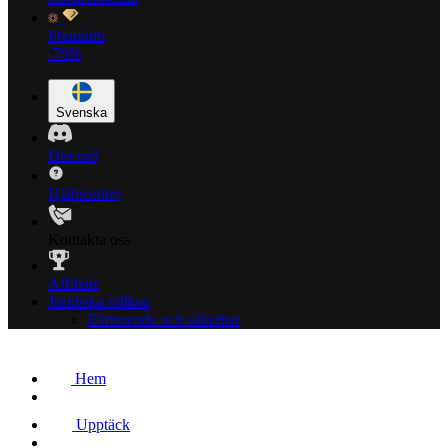
Premium
-70%
Svenska
Discord
Hjälpcenter
Kontakta oss
Affiliate
Juridiska villkor
Förtroende och säkerhet
Hem
Upptäck