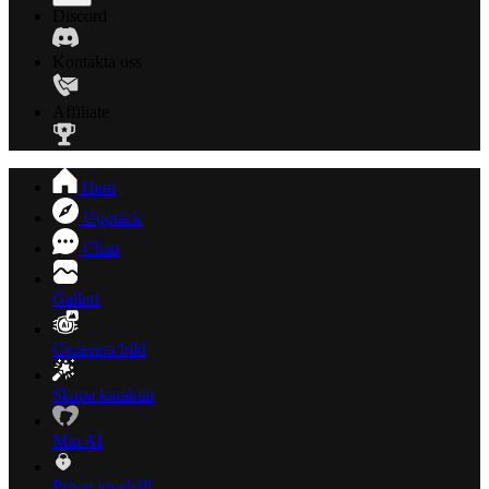
Discord
Kontakta oss
Affiliate
Hem
Upptäck
Chatt
Galleri
Generera bild
Skapa karaktär
Min AI
Privat innehåll