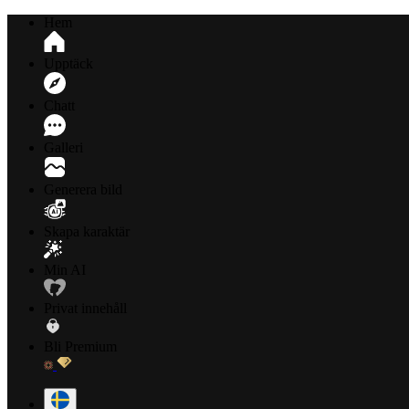
Hem
Upptäck
Chatt
Galleri
Generera bild
Skapa karaktär
Min AI
Privat innehåll
Bli Premium