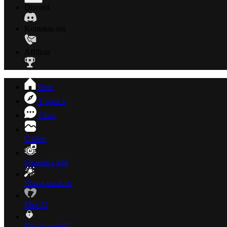
Discord
Kontakta oss
Affiliate
Hem
Upptäck
Chatt
Galleri
Generera bild
Skapa karaktär
Min AI
Privat innehåll