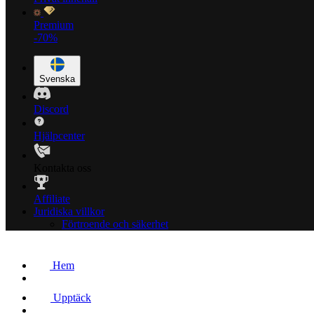
Premium
-70%
Svenska
Discord
Hjälpcenter
Kontakta oss
Affiliate
Juridiska villkor
Förtroende och säkerhet
Hem
Upptäck