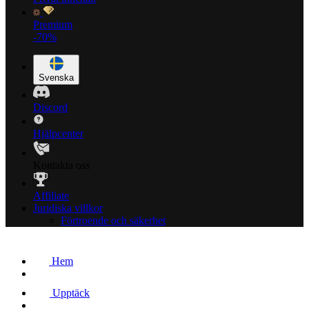
Premium
-70%
Svenska
Discord
Hjälpcenter
Kontakta oss
Affiliate
Juridiska villkor
Förtroende och säkerhet
Hem
Upptäck