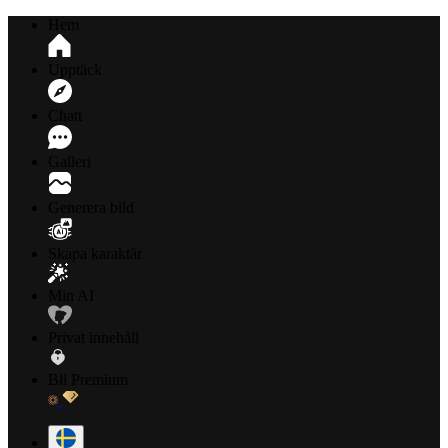
Hem
Upptäck
Chatt
Galleri
Generera bild
Skapa karaktär
Min AI
Privat innehåll
Bli Premium