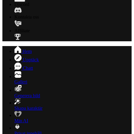
Discord
Kontakta oss
Affiliate
Hem
Upptäck
Chatt
Galleri
Generera bild
Skapa karaktär
Min AI
Privat innehåll