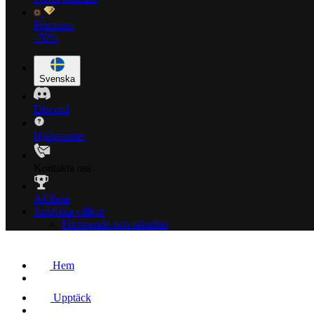
Premium
-70%
Svenska
Discord
Hjälpcenter
Kontakta oss
Affiliate
Juridiska villkor
Förtroende och säkerhet
Hem
Upptäck