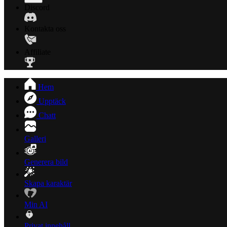
Discord
Kontakta oss
Affiliate
Hem
Upptäck
Chatt
Galleri
Generera bild
Skapa karaktär
Min AI
Privat innehåll