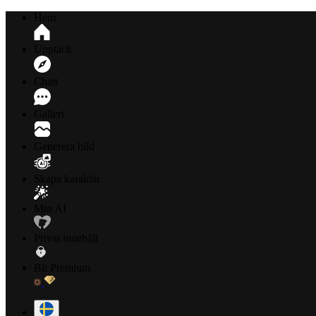
Hem
Upptäck
Chatt
Galleri
Generera bild
Skapa karaktär
Min AI
Privat innehåll
Bli Premium