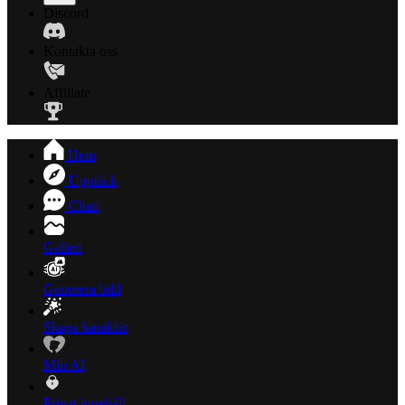
Discord
Kontakta oss
Affiliate
Hem
Upptäck
Chatt
Galleri
Generera bild
Skapa karaktär
Min AI
Privat innehåll