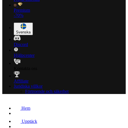
Premium
-70%
Svenska
Discord
Hjälpcenter
Kontakta oss
Affiliate
Juridiska villkor
Förtroende och säkerhet
Hem
Upptäck