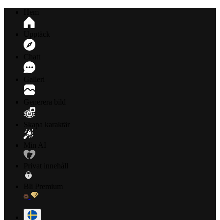
Hem
Upptäck
Chatt
Galleri
Generera bild
Skapa karaktär
Min AI
Privat innehåll
Bli Premium