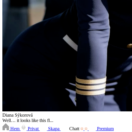
Diana Sýkorová
Well… it looks like this fl...
Hem
Privat
Skapa
Chatt
Premium