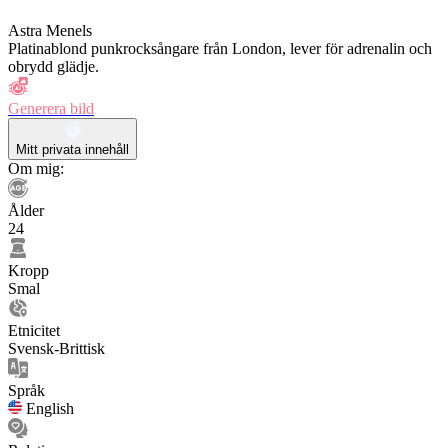
Astra Menels
Platinablond punkrocksångare från London, lever för adrenalin och
obrydd glädje.
Generera bild
Mitt privata innehåll
Om mig:
Ålder
24
Kropp
Smal
Etnicitet
Svensk-Brittisk
Språk
English