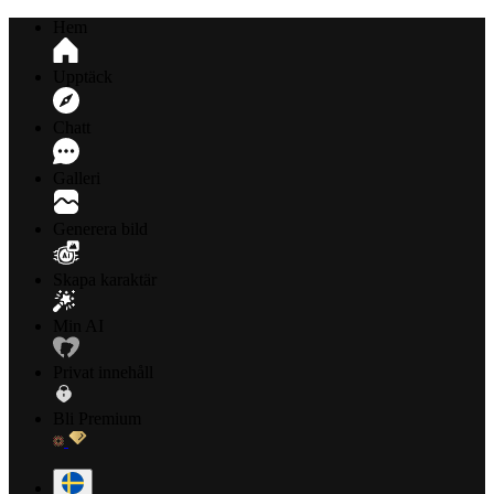
Hem
Upptäck
Chatt
Galleri
Generera bild
Skapa karaktär
Min AI
Privat innehåll
Bli Premium