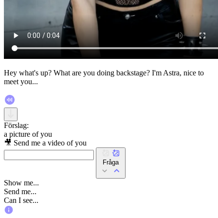
Hey what's up? What are you doing backstage? I'm Astra, nice to
meet you...
Förslag:
a picture of you
🎥 Send me a video of you
Fråga
Show me...
Send me...
Can I see...