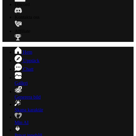
Discord
Kontakta oss
Affiliate
Hem
Upptäck
Chatt
Galleri
Generera bild
Skapa karaktär
Min AI
Privat innehåll