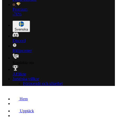
Premium
-70%
Svenska
Discord
Hjälpcenter
Kontakta oss
Affiliate
Juridiska villkor
Förtroende och säkerhet
Hem
Upptäck