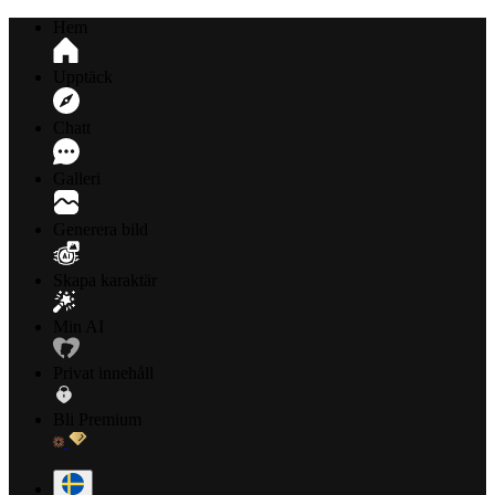
Hem
Upptäck
Chatt
Galleri
Generera bild
Skapa karaktär
Min AI
Privat innehåll
Bli Premium