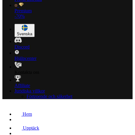
Premium
-70%
Svenska
Discord
Hjälpcenter
Kontakta oss
Affiliate
Juridiska villkor
Förtroende och säkerhet
Hem
Upptäck