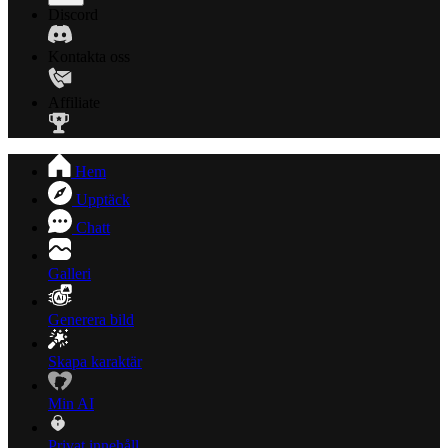
Discord
Kontakta oss
Affiliate
Hem
Upptäck
Chatt
Galleri
Generera bild
Skapa karaktär
Min AI
Privat innehåll