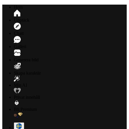
Hem
Upptäck
Chatt
Galleri
Generera bild
Skapa karaktär
Min AI
Privat innehåll
Bli Premium