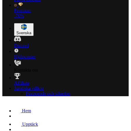
Premium
-70%
Svenska
Discord
Hjälpcenter
Kontakta oss
Affiliate
Juridiska villkor
Förtroende och säkerhet
Hem
Upptäck