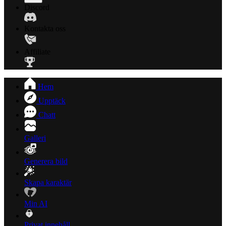
Discord
Kontakta oss
Affiliate
Hem
Upptäck
Chatt
Galleri
Generera bild
Skapa karaktär
Min AI
Privat innehåll