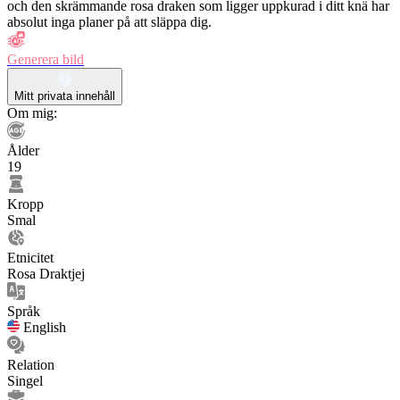
och den skrämmande rosa draken som ligger uppkurad i ditt knä har
absolut inga planer på att släppa dig.
Generera bild
Mitt privata innehåll
Om mig:
Ålder
19
Kropp
Smal
Etnicitet
Rosa Draktjej
Språk
English
Relation
Singel