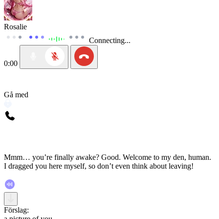
Rosalie
Connecting...
0:00
Gå med
Mmm… you’re finally awake? Good. Welcome to my den, human.
I dragged you here myself, so don’t even think about leaving!
Förslag:
a picture of you