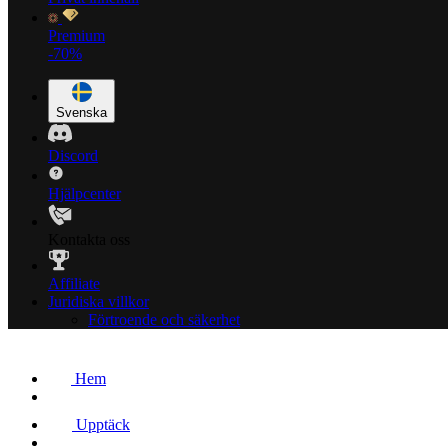
Premium
-70%
Svenska
Discord
Hjälpcenter
Kontakta oss
Affiliate
Juridiska villkor
Förtroende och säkerhet
Hem
Upptäck