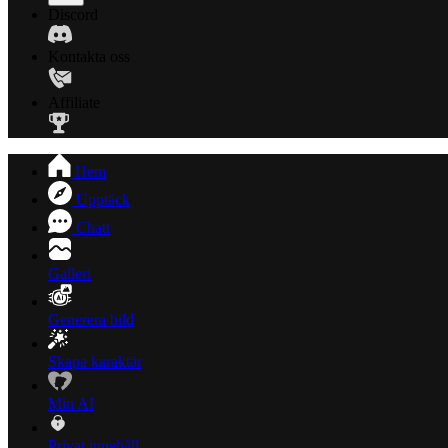
Discord
Kontakta oss
Affiliate
Hem
Upptäck
Chatt
Galleri
Generera bild
Skapa karaktär
Min AI
Privat innehåll