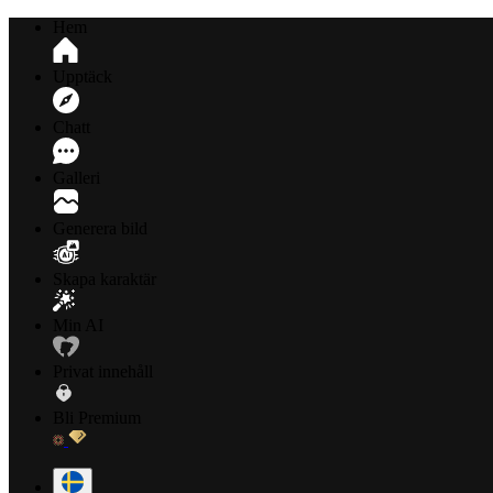
Hem
Upptäck
Chatt
Galleri
Generera bild
Skapa karaktär
Min AI
Privat innehåll
Bli Premium