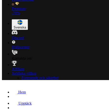
Premium
-70%
Svenska
Discord
Hjälpcenter
Kontakta oss
Affiliate
Juridiska villkor
Förtroende och säkerhet
Hem
Upptäck