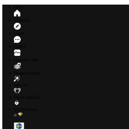
Hem
Upptäck
Chatt
Galleri
Generera bild
Skapa karaktär
Min AI
Privat innehåll
Bli Premium