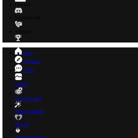
Discord
Kontakta oss
Affiliate
Hem
Upptäck
Chatt
Galleri
Generera bild
Skapa karaktär
Min AI
Privat innehåll