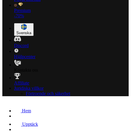
Premium
-70%
Svenska
Discord
Hjälpcenter
Kontakta oss
Affiliate
Juridiska villkor
Förtroende och säkerhet
Hem
Upptäck