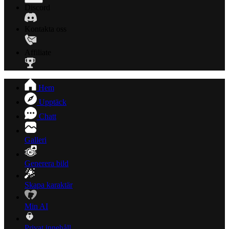
Discord
Kontakta oss
Affiliate
Hem
Upptäck
Chatt
Galleri
Generera bild
Skapa karaktär
Min AI
Privat innehåll