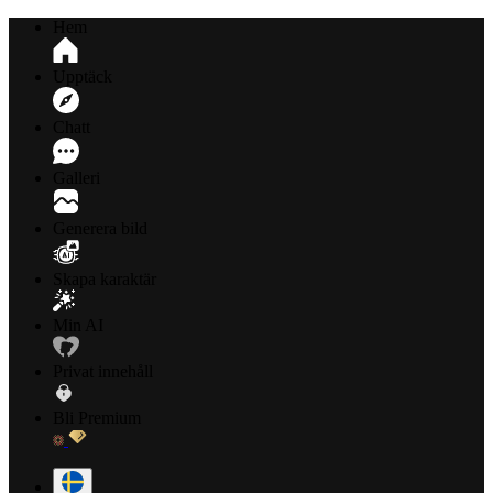
Hem
Upptäck
Chatt
Galleri
Generera bild
Skapa karaktär
Min AI
Privat innehåll
Bli Premium