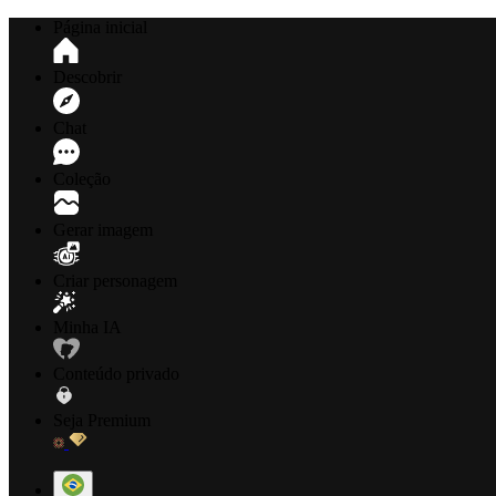
Página inicial
Descobrir
Chat
Coleção
Gerar imagem
Criar personagem
Minha IA
Conteúdo privado
Seja Premium