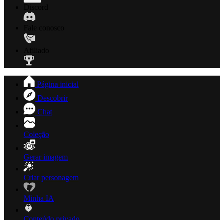
Discord
Fale conosco
Afiliado
Página inicial
Descobrir
Chat
Coleção
Gerar imagem
Criar personagem
Minha IA
Conteúdo privado