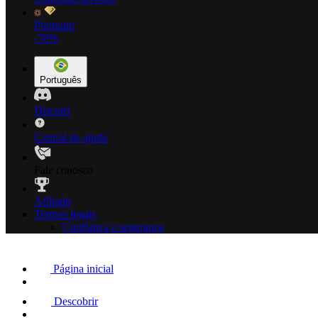
Premium
-70%
Português
Discord
Central de ajuda
Fale conosco
Afiliado
Termos legais
Confiança e segurança
Página inicial
Descobrir