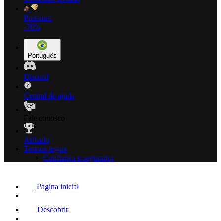
Premium
-70%
Português
Discord
Central de ajuda
Fale conosco
Afiliado
Termos legais
Confiança e segurança
Página inicial
Descobrir