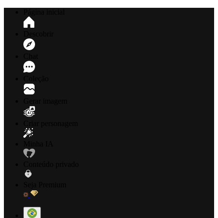
Página inicial
Descobrir
Chat
Coleção
Gerar imagem
Criar personagem
Minha IA
Conteúdo privado
Seja Premium