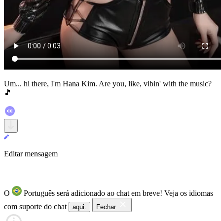
Um... hi there, I'm Hana Kim. Are you, like, vibin' with the music?
🎵
Editar mensagem
O
Português será adicionado ao chat em breve!
Veja os idiomas
com suporte do chat
aqui.
Fechar