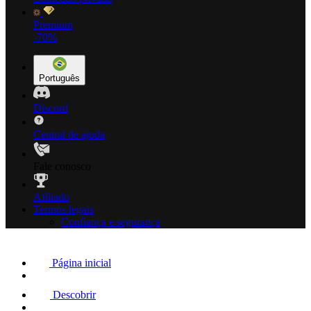
Premium
-70%
Português
Discord
Central de ajuda
Fale conosco
Afiliado
Termos legais
Confiança e segurança
Página inicial
Descobrir