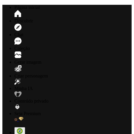
Página inicial
Descobrir
Chat
Coleção
Gerar imagem
Criar personagem
Minha IA
Conteúdo privado
Seja Premium