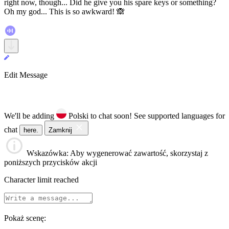
right now, though... Did he give you his spare keys or something?
Oh my god... This is so awkward! 🙈
Edit Message
We'll be adding
Polski to chat soon!
See supported languages for
chat
here.
Zamknij
Wskazówka
: Aby wygenerować zawartość, skorzystaj z
poniższych przycisków akcji
Character limit reached
Pokaż scenę: