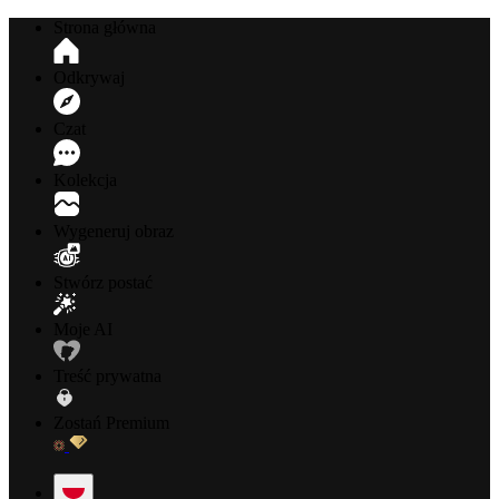
Strona główna
Odkrywaj
Czat
Kolekcja
Wygeneruj obraz
Stwórz postać
Moje AI
Treść prywatna
Zostań Premium