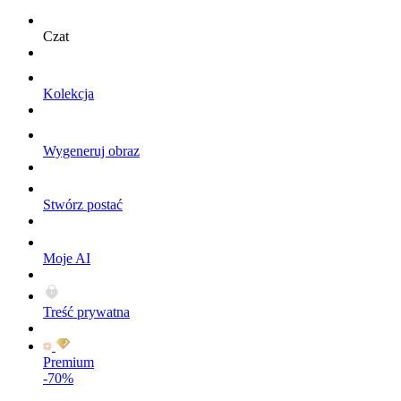
Czat
Kolekcja
Wygeneruj obraz
Stwórz postać
Moje AI
Treść prywatna
Premium
-70%