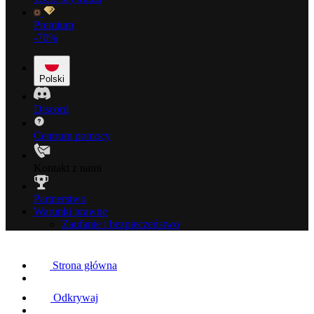
Premium
-70%
Polski
Discord
Centrum pomocy
Kontakt z nami
Partnerstwo
Warunki prawne
Zaufanie i bezpieczeństwo
Strona główna
Odkrywaj