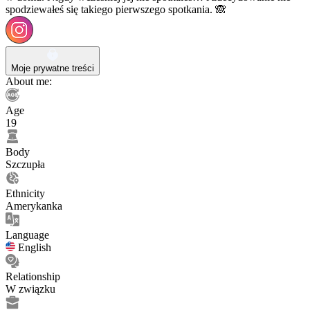
spodziewałeś się takiego pierwszego spotkania. 🙈
Moje prywatne treści
About me:
Age
19
Body
Szczupła
Ethnicity
Amerykanka
Language
English
Relationship
W związku