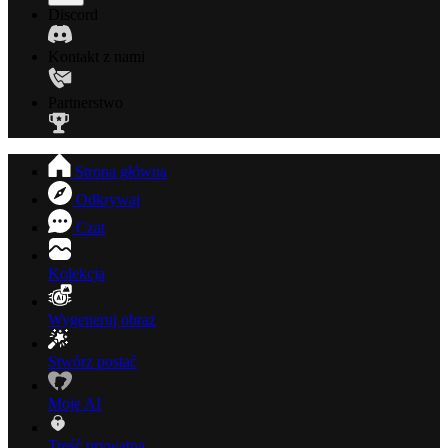
Discord
Kontakt z nami
Partnerstwo
Strona główna
Odkrywaj
Czat
Kolekcja
Wygeneruj obraz
Stwórz postać
Moje AI
Treść prywatna