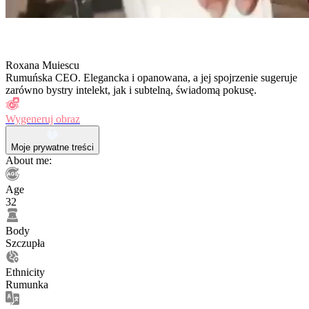
Roxana Muiescu
Rumuńska CEO. Elegancka i opanowana, a jej spojrzenie sugeruje
zarówno bystry intelekt, jak i subtelną, świadomą pokusę.
Wygeneruj obraz
Moje prywatne treści
About me:
Age
32
Body
Szczupła
Ethnicity
Rumunka