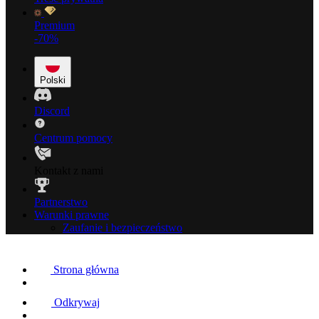
Premium
-70%
Polski
Discord
Centrum pomocy
Kontakt z nami
Partnerstwo
Warunki prawne
Zaufanie i bezpieczeństwo
Strona główna
Odkrywaj