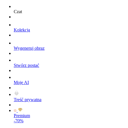
Czat
Kolekcja
Wygeneruj obraz
Stwórz postać
Moje AI
Treść prywatna
Premium
-70%