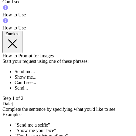
Can I see...
How to Use
How to Use
Zamknij
How to Prompt for Images
Start your request using one of these phrases:
Send me...
Show me...
Can I see...
Send...
Step 1 of 2
Dalej
Complete the sentence by specifying what you'd like to see.
Examples:
"Send me a selfie"
"Show me your face"
"Can I see a picture of you"