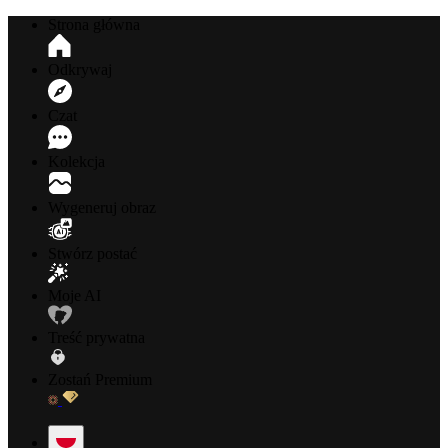
Strona główna
Odkrywaj
Czat
Kolekcja
Wygeneruj obraz
Stwórz postać
Moje AI
Treść prywatna
Zostań Premium