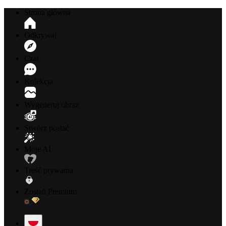
Strona główna
Odkrywaj
Czat
Kolekcja
Wygeneruj obraz
Stwórz postać
Moje AI
Treść prywatna
Zostań Premium