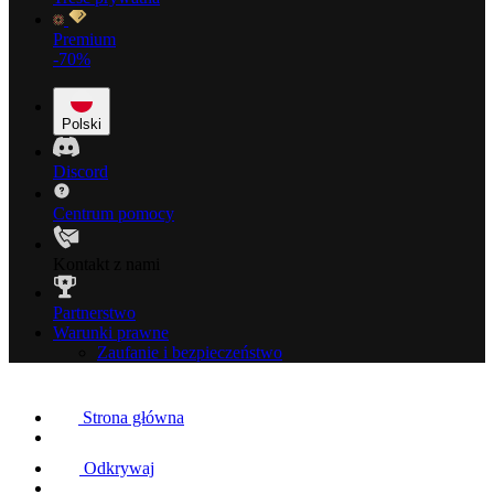
Premium
-70%
Polski
Discord
Centrum pomocy
Kontakt z nami
Partnerstwo
Warunki prawne
Zaufanie i bezpieczeństwo
Strona główna
Odkrywaj