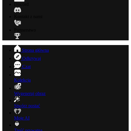
Discord
Kontakt z nami
Partnerstwo
Strona główna
Odkrywaj
Czat
Kolekcja
Wygeneruj obraz
Stwórz postać
Moje AI
Treść prywatna