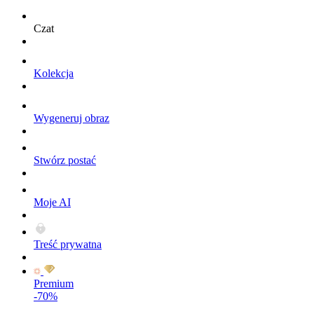
Czat
Kolekcja
Wygeneruj obraz
Stwórz postać
Moje AI
Treść prywatna
Premium
-70%