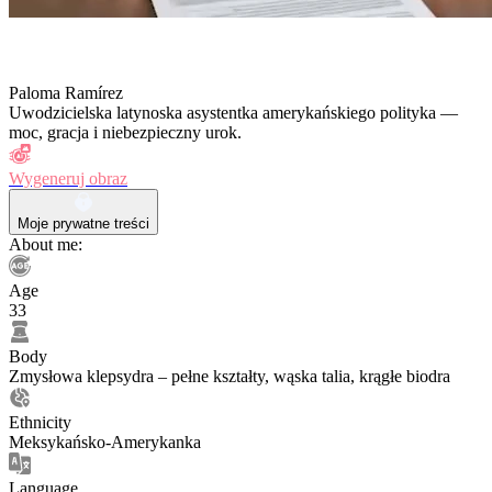
Paloma Ramírez
Uwodzicielska latynoska asystentka amerykańskiego polityka —
moc, gracja i niebezpieczny urok.
Wygeneruj obraz
Moje prywatne treści
About me:
Age
33
Body
Zmysłowa klepsydra – pełne kształty, wąska talia, krągłe biodra
Ethnicity
Meksykańsko-Amerykanka
Language