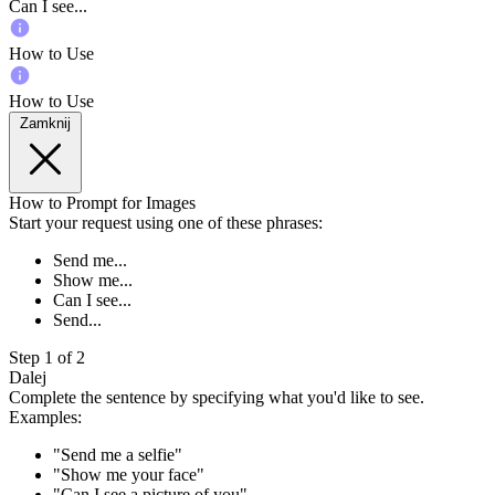
Can I see...
How to Use
How to Use
Zamknij
How to Prompt for Images
Start your request using one of these phrases:
Send me...
Show me...
Can I see...
Send...
Step 1 of 2
Dalej
Complete the sentence by specifying what you'd like to see.
Examples:
"Send me a selfie"
"Show me your face"
"Can I see a picture of you"