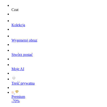
Czat
Kolekcja
Wygeneruj obraz
Stwórz postać
Moje AI
Treść prywatna
Premium
-70%