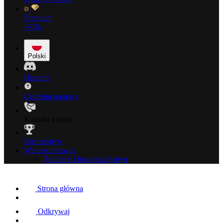
Premium
-70%
Polski
Discord
Centrum pomocy
Kontakt z nami
Partnerstwo
Warunki prawne
Zaufanie i bezpieczeństwo
Strona główna
Odkrywaj