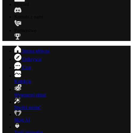
Discord
Kontakt z nami
Partnerstwo
Strona główna
Odkrywaj
Czat
Kolekcja
Wygeneruj obraz
Stwórz postać
Moje AI
Treść prywatna