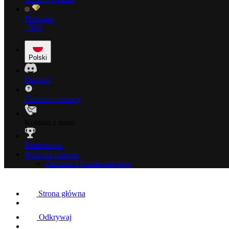
Premium
-70%
Polski
Discord
Centrum pomocy
Kontakt z nami
Partnerstwo
Warunki prawne
Zaufanie i bezpieczeństwo
Strona główna
Odkrywaj