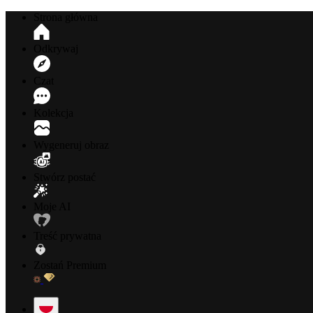
Strona główna
Odkrywaj
Czat
Kolekcja
Wygeneruj obraz
Stwórz postać
Moje AI
Treść prywatna
Zostań Premium