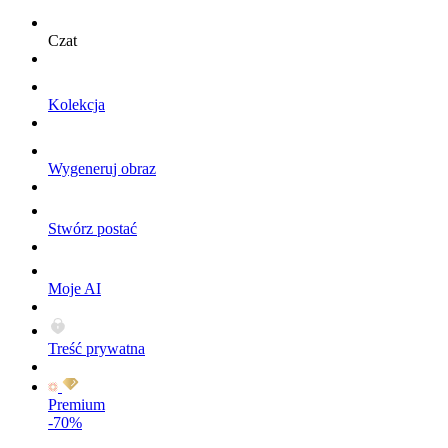
Czat
Kolekcja
Wygeneruj obraz
Stwórz postać
Moje AI
Treść prywatna
Premium
-70%