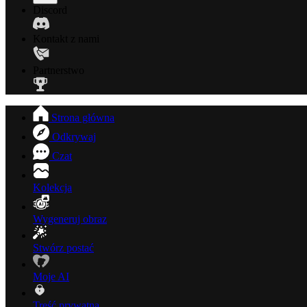
Discord
Kontakt z nami
Partnerstwo
Strona główna
Odkrywaj
Czat
Kolekcja
Wygeneruj obraz
Stwórz postać
Moje AI
Treść prywatna