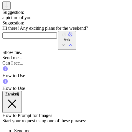
Suggestion:
a picture of you
Suggestion:
Hi there! Any exciting plans for the weekend?
Ask
Show me...
Send me...
Can I see...
How to Use
How to Use
Zamknij
How to Prompt for Images
Start your request using one of these phrases:
Send me...