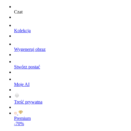
Czat
Kolekcja
Wygeneruj obraz
Stwórz postać
Moje AI
Treść prywatna
Premium
-70%