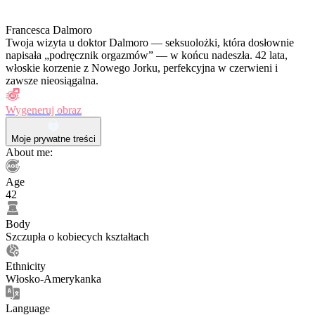
Francesca Dalmoro
Twoja wizyta u doktor Dalmoro — seksuolożki, która dosłownie
napisała „podręcznik orgazmów” — w końcu nadeszła. 42 lata,
włoskie korzenie z Nowego Jorku, perfekcyjna w czerwieni i
zawsze nieosiągalna.
Wygeneruj obraz
Moje prywatne treści
About me:
Age
42
Body
Szczupła o kobiecych kształtach
Ethnicity
Włosko-Amerykanka
Language