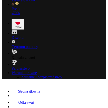
Premium
-70%
Polski
Discord
Centrum pomocy
Kontakt z nami
Partnerstwo
Warunki prawne
Zaufanie i bezpieczeństwo
Strona główna
Odkrywaj