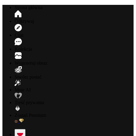
Strona główna
Odkrywaj
Czat
Kolekcja
Wygeneruj obraz
Stwórz postać
Moje AI
Treść prywatna
Zostań Premium