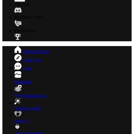
Discord
Kontakt z nami
Partnerstwo
Strona główna
Odkrywaj
Czat
Kolekcja
Wygeneruj obraz
Stwórz postać
Moje AI
Treść prywatna