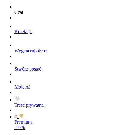
Czat
Kolekcja
Wygeneruj obraz
Stwórz postać
Moje AI
Treść prywatna
Premium
-70%