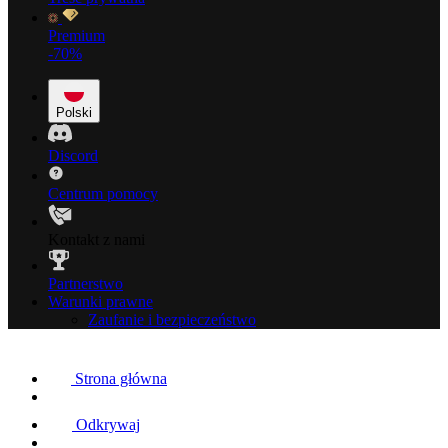
Premium
-70%
Polski
Discord
Centrum pomocy
Kontakt z nami
Partnerstwo
Warunki prawne
Zaufanie i bezpieczeństwo
Strona główna
Odkrywaj