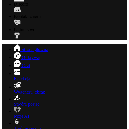
Discord
Kontakt z nami
Partnerstwo
Strona główna
Odkrywaj
Czat
Kolekcja
Wygeneruj obraz
Stwórz postać
Moje AI
Treść prywatna