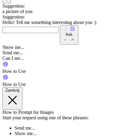
Suggestion:
a picture of you
Suggestion:
Hello! Tell me something interesting about you :)
Ask
Show me...
Send me...
Can I see...
How to Use
How to Use
Zamknij
How to Prompt for Images
Start your request using one of these phrases:
Send me...
Show me...