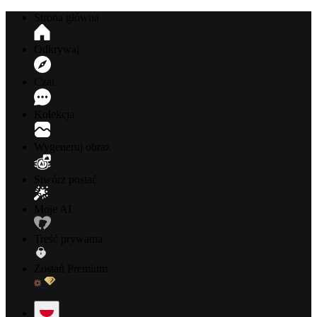
Strona główna
Odkrywaj
Czat
Kolekcja
Wygeneruj obraz
Stwórz postać
Moje AI
Treść prywatna
Zostań Premium