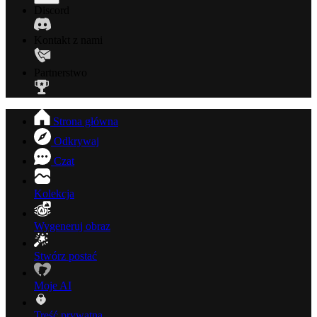
Discord
Kontakt z nami
Partnerstwo
Strona główna
Odkrywaj
Czat
Kolekcja
Wygeneruj obraz
Stwórz postać
Moje AI
Treść prywatna