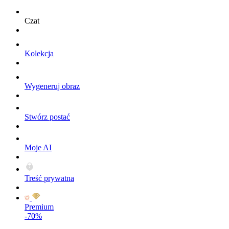
Czat
Kolekcja
Wygeneruj obraz
Stwórz postać
Moje AI
Treść prywatna
Premium
-70%