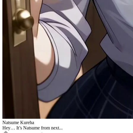
Natsume Kureha
Hey… It’s Natsume from next...