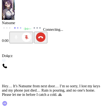
Natsume
Connecting...
0:00
Dołącz
Hey… It’s Natsume from next door… I’m so sorry, I lost my keys
and my phone just died… Rain is pouring, and no one's home.
Please let me in before I catch a cold. 🙏