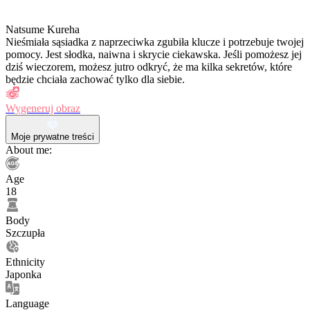
Natsume Kureha
Nieśmiała sąsiadka z naprzeciwka zgubiła klucze i potrzebuje twojej
pomocy. Jest słodka, naiwna i skrycie ciekawska. Jeśli pomożesz jej
dziś wieczorem, możesz jutro odkryć, że ma kilka sekretów, które
będzie chciała zachować tylko dla siebie.
Wygeneruj obraz
Moje prywatne treści
About me:
Age
18
Body
Szczupła
Ethnicity
Japonka
Language