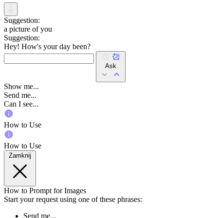
Suggestion:
a picture of you
Suggestion:
Hey! How's your day been?
Ask
Show me...
Send me...
Can I see...
How to Use
How to Use
Zamknij
How to Prompt for Images
Start your request using one of these phrases:
Send me...