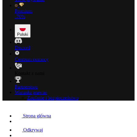
Premium
-70%
Polski
Discord
Centrum pomocy
Kontakt z nami
Partnerstwo
Warunki prawne
Zaufanie i bezpieczeństwo
Strona główna
Odkrywaj