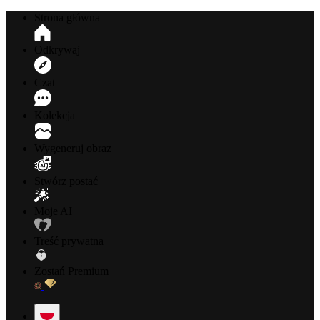
Strona główna
Odkrywaj
Czat
Kolekcja
Wygeneruj obraz
Stwórz postać
Moje AI
Treść prywatna
Zostań Premium