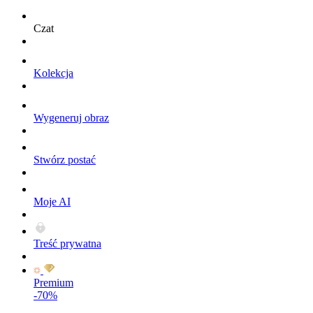
Czat
Kolekcja
Wygeneruj obraz
Stwórz postać
Moje AI
Treść prywatna
Premium
-70%