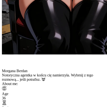
Morgana Berdan
Notoryczna agentka w końcu cię namierzyła. Wybrnij z tego
rozmową... jeśli potrafisz. 👿
About me:
Age
36