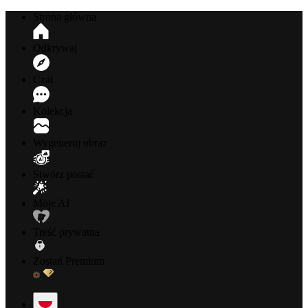
Strona główna
Odkrywaj
Czat
Kolekcja
Wygeneruj obraz
Stwórz postać
Moje AI
Treść prywatna
Zostań Premium