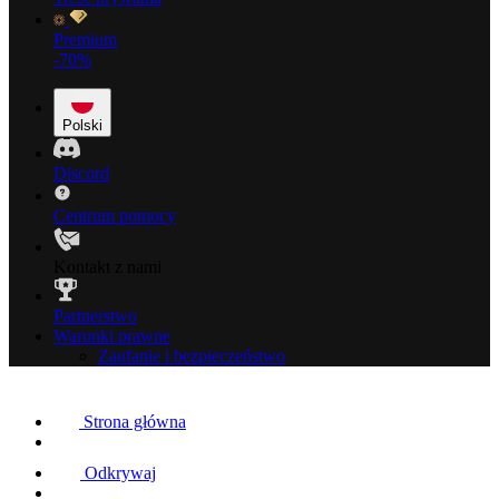
Premium
-70%
Polski
Discord
Centrum pomocy
Kontakt z nami
Partnerstwo
Warunki prawne
Zaufanie i bezpieczeństwo
Strona główna
Odkrywaj