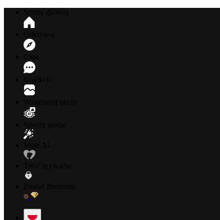
Strona główna
Odkrywaj
Czat
Kolekcja
Wygeneruj obraz
Stwórz postać
Moje AI
Treść prywatna
Zostań Premium