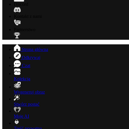
Discord
Kontakt z nami
Partnerstwo
Strona główna
Odkrywaj
Czat
Kolekcja
Wygeneruj obraz
Stwórz postać
Moje AI
Treść prywatna