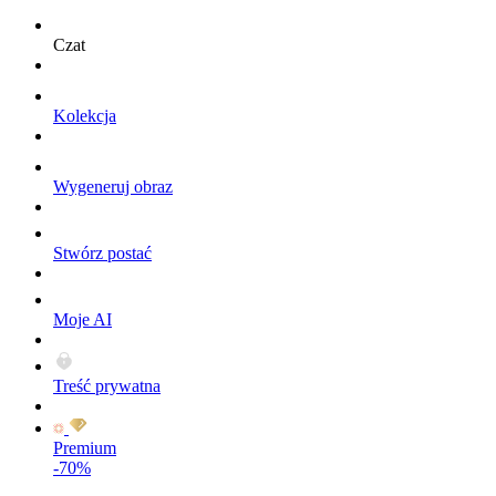
Czat
Kolekcja
Wygeneruj obraz
Stwórz postać
Moje AI
Treść prywatna
Premium
-70%