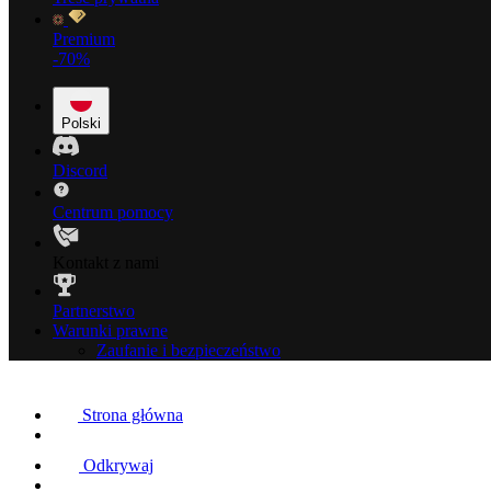
Premium
-70%
Polski
Discord
Centrum pomocy
Kontakt z nami
Partnerstwo
Warunki prawne
Zaufanie i bezpieczeństwo
Strona główna
Odkrywaj