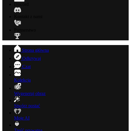
Discord
Kontakt z nami
Partnerstwo
Strona główna
Odkrywaj
Czat
Kolekcja
Wygeneruj obraz
Stwórz postać
Moje AI
Treść prywatna