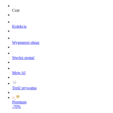
Czat
Kolekcja
Wygeneruj obraz
Stwórz postać
Moje AI
Treść prywatna
Premium
-70%