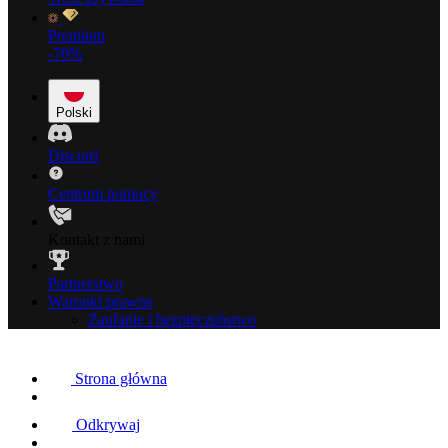
Premium
-70%
Polski
Discord
Centrum pomocy
Kontakt z nami
Partnerstwo
Warunki prawne
Zaufanie i bezpieczeństwo
Strona główna
Odkrywaj