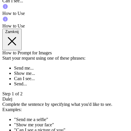
Can I see...
How to Use
How to Use
Zamknij
How to Prompt for Images
Start your request using one of these phrases:
Send me...
Show me...
Can I see...
Send...
Step 1 of 2
Dalej
Complete the sentence by specifying what you'd like to see.
Examples:
"Send me a selfie"
"Show me your face"
"Can I see a picture of you"