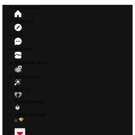
Strona główna
Odkrywaj
Czat
Kolekcja
Wygeneruj obraz
Stwórz postać
Moje AI
Treść prywatna
Zostań Premium