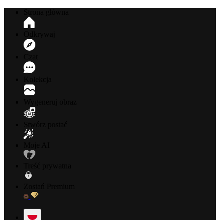
Strona główna
Odkrywaj
Czat
Kolekcja
Wygeneruj obraz
Stwórz postać
Moje AI
Treść prywatna
Zostań Premium