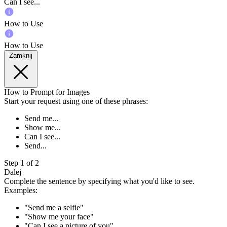
Can I see...
How to Use
How to Use
Zamknij
How to Prompt for Images
Start your request using one of these phrases:
Send me...
Show me...
Can I see...
Send...
Step 1 of 2
Dalej
Complete the sentence by specifying what you'd like to see.
Examples:
"Send me a selfie"
"Show me your face"
"Can I see a picture of you"