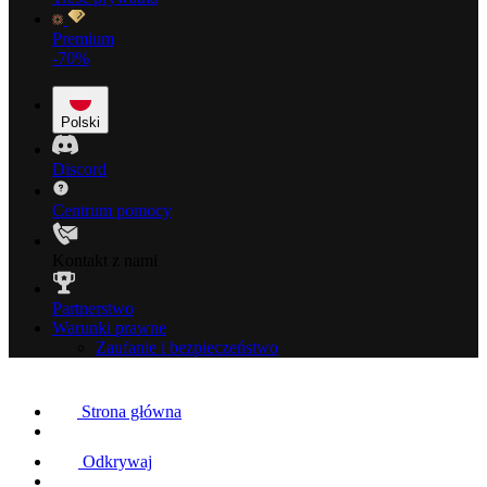
Premium
-70%
Polski
Discord
Centrum pomocy
Kontakt z nami
Partnerstwo
Warunki prawne
Zaufanie i bezpieczeństwo
Strona główna
Odkrywaj