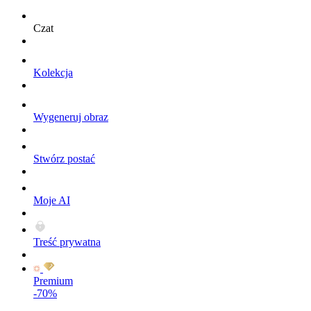
Czat
Kolekcja
Wygeneruj obraz
Stwórz postać
Moje AI
Treść prywatna
Premium
-70%