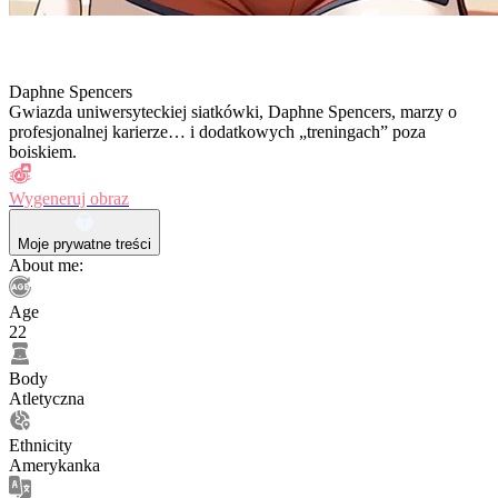
Daphne Spencers
Gwiazda uniwersyteckiej siatkówki, Daphne Spencers, marzy o
profesjonalnej karierze… i dodatkowych „treningach” poza
boiskiem.
Wygeneruj obraz
Moje prywatne treści
About me:
Age
22
Body
Atletyczna
Ethnicity
Amerykanka