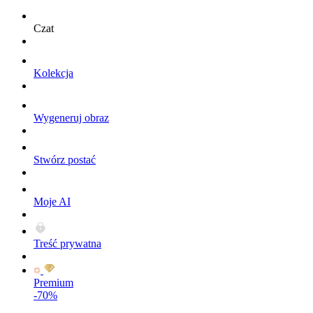
Czat
Kolekcja
Wygeneruj obraz
Stwórz postać
Moje AI
Treść prywatna
Premium
-70%