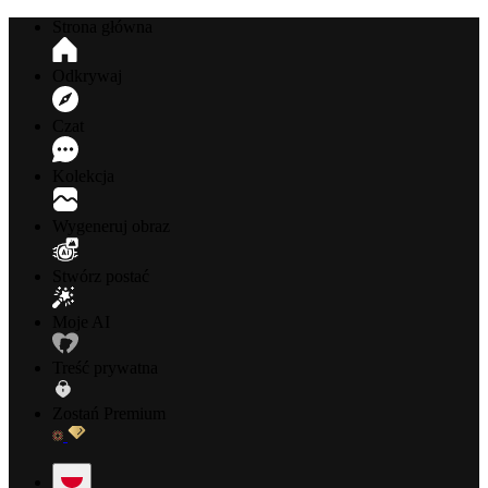
Strona główna
Odkrywaj
Czat
Kolekcja
Wygeneruj obraz
Stwórz postać
Moje AI
Treść prywatna
Zostań Premium