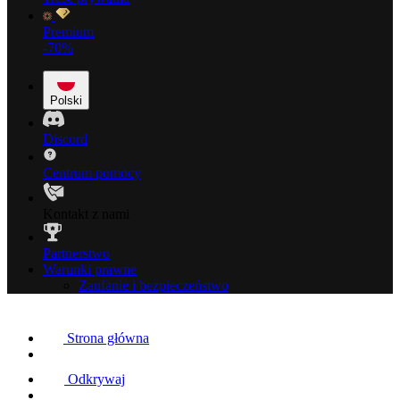
Premium
-70%
Polski
Discord
Centrum pomocy
Kontakt z nami
Partnerstwo
Warunki prawne
Zaufanie i bezpieczeństwo
Strona główna
Odkrywaj