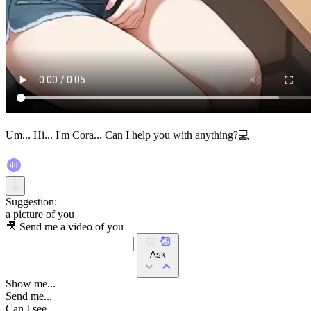
Um... Hi... I'm Cora... Can I help you with anything?💻
Suggestion:
a picture of you
🎥 Send me a video of you
Ask
Show me...
Send me...
Can I see...