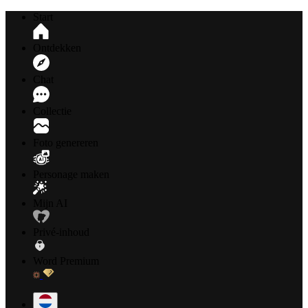
Start
Ontdekken
Chat
Collectie
Foto genereren
Personage maken
Mijn AI
Privé-inhoud
Word Premium