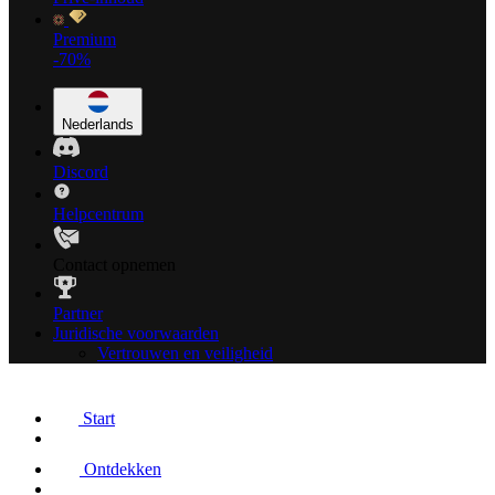
Premium
-70%
Nederlands
Discord
Helpcentrum
Contact opnemen
Partner
Juridische voorwaarden
Vertrouwen en veiligheid
Start
Ontdekken