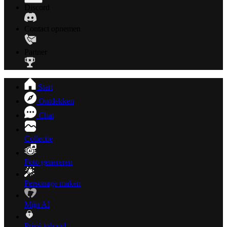
Discord
Contact opnemen
Partner
Start
Ontdekken
Chat
Collectie
Foto genereren
Personage maken
Mijn AI
Privé-inhoud