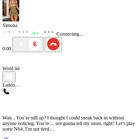
Simona
Connecting...
0:00
Word lid
Laden…
Wait... You’re still up? I thought I could sneak back in without
anyone noticing. You’re… not gonna tell my mom, right? Let’s play
some N64. I’m not tired…